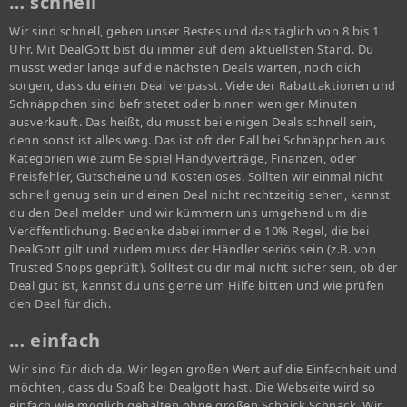
… schnell
Wir sind schnell, geben unser Bestes und das täglich von 8 bis 1
Uhr. Mit DealGott bist du immer auf dem aktuellsten Stand. Du
musst weder lange auf die nächsten Deals warten, noch dich
sorgen, dass du einen Deal verpasst. Viele der Rabattaktionen und
Schnäppchen sind befristetet oder binnen weniger Minuten
ausverkauft. Das heißt, du musst bei einigen Deals schnell sein,
denn sonst ist alles weg. Das ist oft der Fall bei Schnäppchen aus
Kategorien wie zum Beispiel Handyverträge, Finanzen, oder
Preisfehler, Gutscheine und Kostenloses. Sollten wir einmal nicht
schnell genug sein und einen Deal nicht rechtzeitig sehen, kannst
du den Deal melden und wir kümmern uns umgehend um die
Veröffentlichung. Bedenke dabei immer die 10% Regel, die bei
DealGott gilt und zudem muss der Händler seriös sein (z.B. von
Trusted Shops geprüft). Solltest du dir mal nicht sicher sein, ob der
Deal gut ist, kannst du uns gerne um Hilfe bitten und wie prüfen
den Deal für dich.
… einfach
Wir sind für dich da. Wir legen großen Wert auf die Einfachheit und
möchten, dass du Spaß bei Dealgott hast. Die Webseite wird so
einfach wie möglich gehalten ohne großen Schnick Schnack. Wir