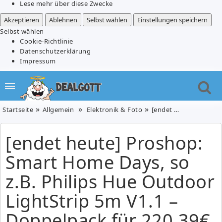
Lese mehr über diese Zwecke
Akzeptieren
Ablehnen
Selbst wählen
Einstellungen speichern
Selbst wählen
Cookie-Richtlinie
Datenschutzerklärung
Impressum
Startseite
Allgemein
Elektronik & Foto
[endet heute] Proshop: Smart Home Days, so z.B. Philips Hue Outdoor LightStrip 5m V1.1 – Doppelpack für 220,39€ (VG: 294€)
[endet heute] Proshop:
Smart Home Days, so
z.B. Philips Hue Outdoor
LightStrip 5m V1.1 –
Doppelpack für 220,39€