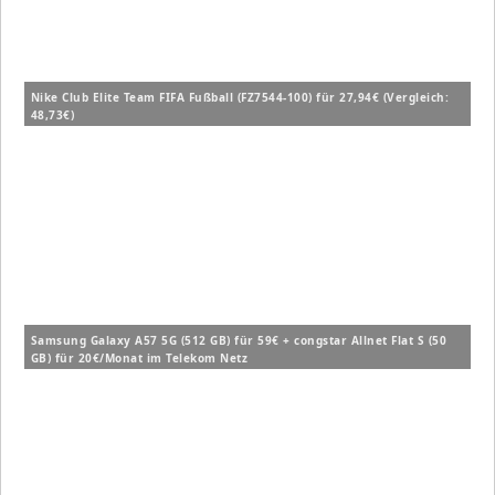
Nike Club Elite Team FIFA Fußball (FZ7544-100) für 27,94€ (Vergleich:
48,73€)
Samsung Galaxy A57 5G (512 GB) für 59€ + congstar Allnet Flat S (50
GB) für 20€/Monat im Telekom Netz