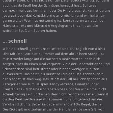
guten Preisen. Uns ist nicht nur der Datenschutz wichtig, sondern
auch das du Spaß bei der Schnäppchenjagd hast. Sollte es
dennoch mal dazu kommen, dass Du Hilfe brauchst, kannst du uns
jederzeit über das Kontaktformular erreichen und wir helfen dir
gerne weiter. Wenn es notwendig ist, kontaktieren wir auch den
Händler direkt und klären die Angelegenheit, damit wir alle
weiterhin Spaß am Sparen haben.
… schnell
Wir sind schnell, geben unser Bestes und das täglich von 8 bis 1
Uhr. Mit DealGott bist du immer auf dem aktuellsten Stand. Du
musst weder lange auf die nächsten Deals warten, noch dich
sorgen, dass du einen Deal verpasst. Viele der Rabattaktionen und
Schnäppchen sind befristetet oder binnen weniger Minuten
ausverkauft. Das heißt, du musst bei einigen Deals schnell sein,
denn sonst ist alles weg. Das ist oft der Fall bei Schnäppchen aus
Kategorien wie zum Beispiel Handyverträge, Finanzen, oder
Preisfehler, Gutscheine und Kostenloses. Sollten wir einmal nicht
schnell genug sein und einen Deal nicht rechtzeitig sehen, kannst
du den Deal melden und wir kümmern uns umgehend um die
Veröffentlichung. Bedenke dabei immer die 10% Regel, die bei
DealGott gilt und zudem muss der Händler seriös sein (z.B. von