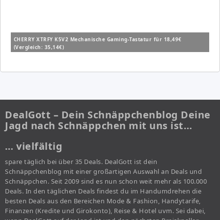
CHERRY XTRFY K5V2 Mechanische Gaming-Tastatur für 18,49€
(Vergleich: 35,14€)
DealGott – Dein Schnäppchenblog Deine
Jagd nach Schnäppchen mit uns ist…
… vielfältig
spare täglich bei über 35 Deals. DealGott ist dein
Schnäppchenblog mit einer großartigen Auswahl an Deals und
Schnäppchen. Seit 2009 sind es nun schon weit mehr als 100.000
Deals. In den täglichen Deals findest du im Handumdrehen die
besten Deals aus den Bereichen Mode & Fashion, Handytarife,
Finanzen (Kredite und Girokonto), Reise & Hotel uvm. Sei dabei,