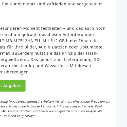
 Die Kunden dort sind zufrieden und vergeben im
besonderen Moment festhalten – und das auch noch
ichermedium gefragt, das diesen Anforderungen
UNG MB-MC512HA-EU. Mit 512 GB bietet Ihnen die
z für Ihre Bilder, Audio-Dateien oder Dokumente.
mat, außerdem nutzt sie das Prinzip der Flash-
ergieeffizient. Das gehört zum Lieferumfang: SD-
peraturbeständig und Wasserfest: Mit diesen
er überzeugen.
m Angebot
tung in Anspruch nimmst, erhalten wir oftmals eine kleine Provision als
diese Provisionen haben in keinem Fall Auswirkung auf unsere Deal-
Als Amazon-Partner verdienen wir an qualifizierten Verkäufen. Als
 Du einen Kauf tätigst.