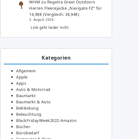
WHM
zu
Regatta Great Outdoors
Herren Fleecejacke „Navigate FZ“ für
16,98€ (Vergleich: 34,94€)
3. August 2026
Link geht leider nicht
Kategorien
Allgemein
Apple
Apps
Auto & Motorrad
Baumarkt
Baumarkt & Auto
Bekleidung
Beleuchtung
BlackFridayWeek2022-Amazon
Bücher
Bürobedarf
Computer & Büro