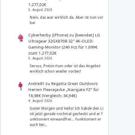
1.277,02€
5. August 2026
Nein, das war wirklich da. Aber ist nun vor
bei
Cyberherby [iPhone]
zu
[beendet] LG
Ultragear 32GX870B 32″ 4K-OLED-
Gaming-Monitor (240 Hz) für 1.099€
statt 1.277,02€
5. August 2026
Servus, Preisirrtum oder ist das Angebot
wirklich schon wieder vorbei?
Andre81
zu
Regatta Great Outdoors
Herren Fleecejacke „Navigate FZ“ für
16,98€ (Vergleich: 34,94€)
4. August 2026
Guten Morgen und Hallo! Ich habde den Li
nk jetzt gerade nochmal gecheckt und er f
unktioniert einwandfrei... Funktioniert er
auch bei…