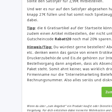
sollte den Satisfyer für 2,99€ mitbestellen.
Und wer es nur auf den Satisfyer abgesehen h
knapp 27€ füllen und hat somit noch Spielzeug
dabei.
Tipp
: die 6 Gratisartikel auf der Startseite könn
zudem einen Artikel mitbestellen, der nicht unt
Gutscheincode
Rabatt20
noch mal 20% sparen
Hinweis/Tipp:
Du würdest gerne bestellen? Abe
etc. denken wenn das ganze von einem Erotikv
Druckerzubehör.de und Eis.de gehören zur Int
Bestellvorgang dann angeben, dass als Absen
Paket steht. Somit ahnt keiner, was wirklich drin
Firmenname nur die “Internetmarketing Bielef
Rechnungsnummer. Also alles seriös und diskr
Zu
Wenn du über „zum Angebot“ ein Produkt kaufst oder Dienstleis
Vergütung. Für dich entstehen dabei keinerlei Mehrkosten und 