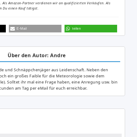
Als Amazon-Partner verdienen wir an qualifizierten Verkäufen. Als
 Du einen Kauf tätigst.
E-Mail
teilen
Über den Autor: Andre
de und Schnäppchenjäger aus Leidenschaft. Neben den
ch ein großes Fai­ble für die Meteorologie sowie dem
e). Solltet ihr mal eine Frage haben, eine Anregung usw. bin
tunden am Tag per eMail für euch erreichbar.