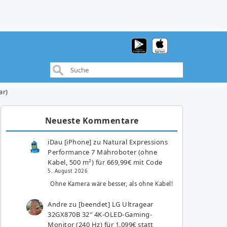
ar)
Neueste Kommentare
iDau [iPhone]
zu
Natural Expressions
Performance 7 Mähroboter (ohne
Kabel, 500 m²) für 669,99€ mit Code
5. August 2026
Ohne Kamera wäre besser, als ohne Kabel!
Andre
zu
[beendet] LG Ultragear
32GX870B 32″ 4K-OLED-Gaming-
Monitor (240 Hz) für 1.099€ statt