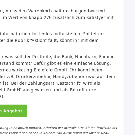
at, muss den Warenkorb halt noch irgendwie mit
 im Wert von knapp 27€ zusätzlich zum Satisfyer mit
t ihr natürlich kostenlos mitbestellen. Solltet ihr
er die Rubrik “Aktion” fällt, könnt ihr mit dem
.
r was soll der Postbote, die Bank, Nachbarn, Familie
ersand kommt? Dafür gibt es eine einfache Lösung.
ernetmarketing Bielefeld GmbH. Ihr könnt beim
der z.B. Druckerzubehör, Handyzubehör usw. auf dem
 ist. Bei der Zahlungsart “Lastschrift” wird als
eld GmbH” ausgewiesen und als Betreff eure
et.
m Angebot
tung in Anspruch nimmst, erhalten wir oftmals eine kleine Provision als
diese Provisionen haben in keinem Fall Auswirkung auf unsere Deal-