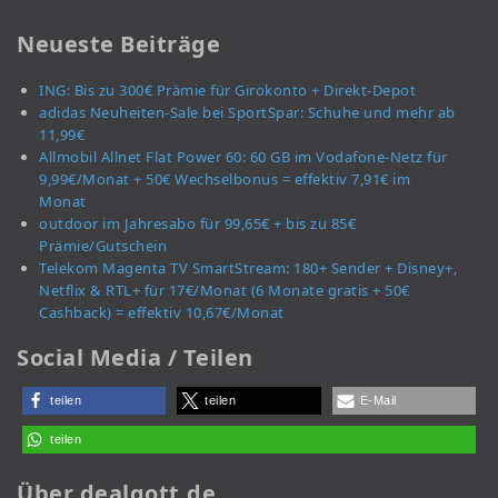
Neueste Beiträge
ING: Bis zu 300€ Prämie für Girokonto + Direkt-Depot
adidas Neuheiten-Sale bei SportSpar: Schuhe und mehr ab
11,99€
Allmobil Allnet Flat Power 60: 60 GB im Vodafone-Netz für
9,99€/Monat + 50€ Wechselbonus = effektiv 7,91€ im
Monat
outdoor im Jahresabo für 99,65€ + bis zu 85€
Prämie/Gutschein
Telekom Magenta TV SmartStream: 180+ Sender + Disney+,
Netflix & RTL+ für 17€/Monat (6 Monate gratis + 50€
Cashback) = effektiv 10,67€/Monat
Social Media / Teilen
teilen
teilen
E-Mail
teilen
Über dealgott.de