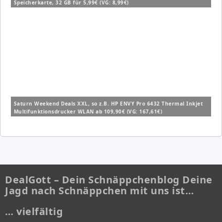
Speicherkarte, 32 GB für 5,99€ (VG: 8,99€)
Saturn Weekend Deals XXL, so z.B. HP ENVY Pro 6432 Thermal Inkjet
Multifunktionsdrucker WLAN ab 109,90€ (VG: 167,61€)
DealGott – Dein Schnäppchenblog Deine
Jagd nach Schnäppchen mit uns ist…
… vielfältig