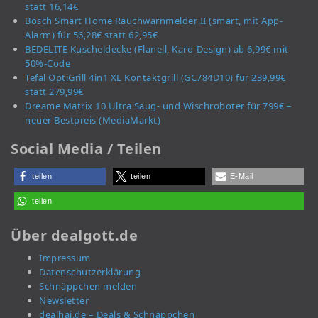
statt 16,14€
Bosch Smart Home Rauchwarnmelder II (smart, mit App-
Alarm) für 56,28€ statt 62,95€
BEDELITE Kuscheldecke (Flanell, Karo-Design) ab 6,99€ mit
50%-Code
Tefal OptiGrill 4in1 XL Kontaktgrill (GC784D10) für 239,99€
statt 279,99€
Dreame Matrix 10 Ultra Saug- und Wischroboter für 799€ –
neuer Bestpreis (MediaMarkt)
Social Media / Teilen
teilen
teilen
E-Mail
teilen
Über dealgott.de
Impressum
Datenschutzerklärung
Schnäppchen melden
Newsletter
dealhai.de – Deals & Schnäppchen