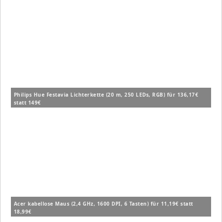
Figuren (72155) für 14,99€ (Vergleich: 19,99€)
Philips Hue Festavia Lichterkette (20 m, 250 LEDs, RGB) für 136,17€
statt 149€
Acer kabellose Maus (2,4 GHz, 1600 DPI, 6 Tasten) für 11,19€ statt
18,99€