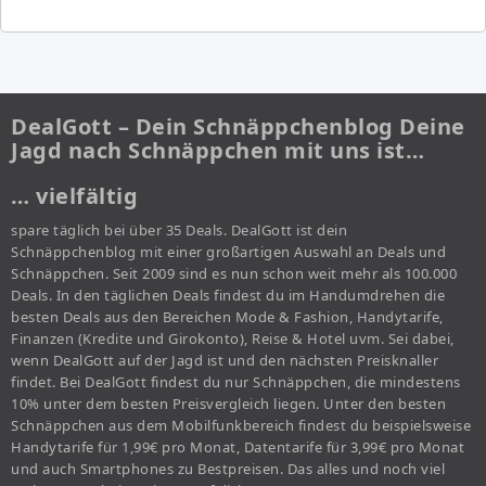
DealGott – Dein Schnäppchenblog Deine
Jagd nach Schnäppchen mit uns ist…
… vielfältig
spare täglich bei über 35 Deals. DealGott ist dein
Schnäppchenblog mit einer großartigen Auswahl an Deals und
Schnäppchen. Seit 2009 sind es nun schon weit mehr als 100.000
Deals. In den täglichen Deals findest du im Handumdrehen die
besten Deals aus den Bereichen Mode & Fashion, Handytarife,
Finanzen (Kredite und Girokonto), Reise & Hotel uvm. Sei dabei,
wenn DealGott auf der Jagd ist und den nächsten Preisknaller
findet. Bei DealGott findest du nur Schnäppchen, die mindestens
10% unter dem besten Preisvergleich liegen. Unter den besten
Schnäppchen aus dem Mobilfunkbereich findest du beispielsweise
Handytarife für 1,99€ pro Monat, Datentarife für 3,99€ pro Monat
und auch Smartphones zu Bestpreisen. Das alles und noch viel