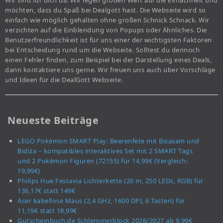
Wir sind für dich da. Wir legen großen Wert auf die Einfachheit und
möchten, dass du Spaß bei Dealgott hast. Die Webseite wird so
einfach wie möglich gehalten ohne großen Schnick Schnack. Wir
verzichten auf die Einblendung von Popups oder Ähnliches. Die
Benutzerfreundlichkeit ist für uns einer der wichtigsten Faktoren
bei Entscheidung rund um die Webseite. Solltest du dennoch
einen Fehler finden, zum Beispiel bei der Darstellung eines Deals,
dann kontaktiere uns gerne. Wir freuen uns auch über Vorschläge
und Ideen für die DealGott Webseite.
Neueste Beiträge
LEGO Pokémon SMART Play: Beerenfete mit Bisasam und
Bidiza – kompatibles interaktives Set mit 2 SMART Tags
und 2 Pokémon Figuren (72155) für 14,99€ (Vergleich:
19,99€)
Philips Hue Festavia Lichterkette (20 m, 250 LEDs, RGB) für
136,17€ statt 149€
Acer kabellose Maus (2,4 GHz, 1600 DPI, 6 Tasten) für
11,19€ statt 18,99€
Gutscheinbuch.de Schlemmerblock 2026/2027 ab 9,99€