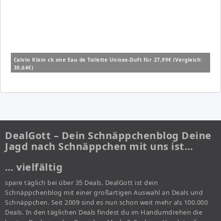
Calvin Klein ck one Eau de Toilette Unisex-Duft für 27,99€ (Vergleich:
30,64€)
DealGott – Dein Schnäppchenblog Deine
Jagd nach Schnäppchen mit uns ist…
… vielfältig
spare täglich bei über 35 Deals. DealGott ist dein
Schnäppchenblog mit einer großartigen Auswahl an Deals und
Schnäppchen. Seit 2009 sind es nun schon weit mehr als 100.000
Deals. In den täglichen Deals findest du im Handumdrehen die