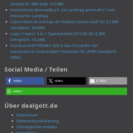
Gimbal für 89€ statt 122,08€
Kostenloses Wimmelbuch „Im Landtag wimmelt’s“ vom
Hessischer Landtag
Calvin Klein ck one Eau de Toilette Unisex-Duft für 27,99€
(Vergleich: 30,64€)
Lego Creator 3-in-1 Spaceshuttle (31134) für 6,39€
(Vergleich: 10,24€)
Outdoorchef PRISMO 420 G Gas-Pizzaofen mit
automatisch rotierendem Pizzastein für 299€ (Vergleich:
399€)
Social Media / Teilen
teilen
teilen
E-Mail
teilen
Über dealgott.de
Impressum
Datenschutzerklärung
Schnäppchen melden
Newsletter