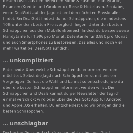
besten Deals aus den Bereichen Mode & Fashion, Handytarife,
Finanzen (Kredite und Girokonto), Reise & Hotel uvm. Sei dabei,
wenn DealGott auf der Jagd ist und den nächsten Preisknaller
findet. Bei DealGott findest du nur Schnäppchen, die mindestens
10% unter dem besten Preisvergleich liegen. Unter den besten
Schnäppchen aus dem Mobilfunkbereich findest du beispielsweise
Handytarife für 1,99€ pro Monat, Datentarife für 3,99€ pro Monat
und auch Smartphones zu Bestpreisen. Das alles und noch viel
mehr wartet bei DealGott auf dich.
… unkompliziert
Entscheide, über welche Schnäppchen du informiert werden
möchtest. Selbst die Jagd nach Schnäppchen ist mit uns ein
Vergnügen. Du hast die Wahl und kannst so entscheide, wie du
über die besten Schnäppchen informiert werden willst. Die
Schnäppchen und Deals kannst du per Newsletter, der täglich
einmal verschickt wird oder über die DealGott App für Android
und Apple IOS erhalten. Du entscheidest und wir bringen dir die
besten Schnäppchen.
… unschlagbar
Die besten Deals und schnäppchen gibt es bei uns. Durch