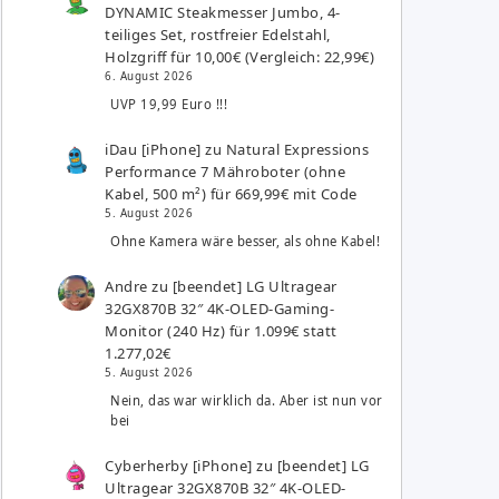
DYNAMIC Steakmesser Jumbo, 4-
teiliges Set, rostfreier Edelstahl,
Holzgriff für 10,00€ (Vergleich: 22,99€)
6. August 2026
UVP 19,99 Euro !!!
iDau [iPhone]
zu
Natural Expressions
Performance 7 Mähroboter (ohne
Kabel, 500 m²) für 669,99€ mit Code
5. August 2026
Ohne Kamera wäre besser, als ohne Kabel!
Andre
zu
[beendet] LG Ultragear
32GX870B 32″ 4K-OLED-Gaming-
Monitor (240 Hz) für 1.099€ statt
1.277,02€
5. August 2026
Nein, das war wirklich da. Aber ist nun vor
bei
Cyberherby [iPhone]
zu
[beendet] LG
Ultragear 32GX870B 32″ 4K-OLED-