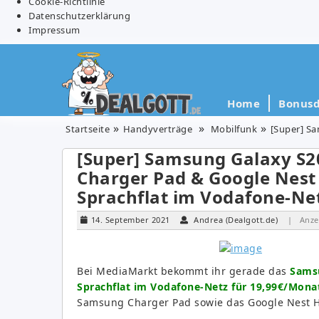
Cookie-Richtlinie
Datenschutzerklärung
Impressum
Home
Bonusd
Startseite
Handyverträge
Mobilfunk
[Super] Sams
[Super] Samsung Galaxy S20
Charger Pad & Google Nest
Sprachflat im Vodafone-Ne
14. September 2021
Andrea (Dealgott.de)
| Anze
Bei MediaMarkt bekommt ihr gerade das
Samsu
Sprachflat im Vodafone-Netz für 19,99€/Mona
Samsung Charger Pad sowie das Google Nest Hu