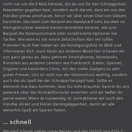
nicht nur um die E-Mail Adresse, die du uns für den Schnäppchen-
Newsletter gegeben hast, sondern auch darum, dass wir uns den
Händler genau anschauen, bevor wir über einen Deal von Diesem
berichten. Das kann zum Beispiel ein Handytarif sein, bei dem im
Kleingedruckten weitere Kosten entstehen können, wie zum
Beispiel die Datenautomatik oder voraktivierte Optionen bei
Tarifen. Wie wäre es mit einem Zeitschriften-Abo mit tollen
Prämien? Auch hier haben wir die Kündigungsfrist im Blick und
informieren dich. Auch Deals aus anderen Bereichen schauen wir
uns ganz genau an. Dazu gehören Smartphones, Notebooks,
Konsolen aus anderen Ländern wie Frankreich, Italien, Spanien,
England und besonders China, mit den vielen Gadgets zu sehr
guten Preisen. Uns ist nicht nur der Datenschutz wichtig, sondern
auch das du Spaß bei der Schnäppchenjagd hast. Sollte es
dennoch mal dazu kommen, dass Du Hilfe brauchst, kannst du uns
jederzeit über das Kontaktformular erreichen und wir helfen dir
gerne weiter. Wenn es notwendig ist, kontaktieren wir auch den
Händler direkt und klären die Angelegenheit, damit wir alle
weiterhin Spaß am Sparen haben.
… schnell
Wir sind schnell, geben unser Bestes und das täglich von 8 bis 1