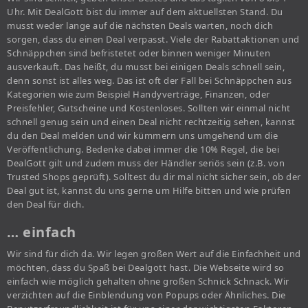
Uhr. Mit DealGott bist du immer auf dem aktuellsten Stand. Du
musst weder lange auf die nächsten Deals warten, noch dich
sorgen, dass du einen Deal verpasst. Viele der Rabattaktionen und
Schnäppchen sind befristetet oder binnen weniger Minuten
ausverkauft. Das heißt, du musst bei einigen Deals schnell sein,
denn sonst ist alles weg. Das ist oft der Fall bei Schnäppchen aus
Kategorien wie zum Beispiel Handyverträge, Finanzen, oder
Preisfehler, Gutscheine und Kostenloses. Sollten wir einmal nicht
schnell genug sein und einen Deal nicht rechtzeitig sehen, kannst
du den Deal melden und wir kümmern uns umgehend um die
Veröffentlichung. Bedenke dabei immer die 10% Regel, die bei
DealGott gilt und zudem muss der Händler seriös sein (z.B. von
Trusted Shops geprüft). Solltest du dir mal nicht sicher sein, ob der
Deal gut ist, kannst du uns gerne um Hilfe bitten und wie prüfen
den Deal für dich.
… einfach
Wir sind für dich da. Wir legen großen Wert auf die Einfachheit und
möchten, dass du Spaß bei Dealgott hast. Die Webseite wird so
einfach wie möglich gehalten ohne großen Schnick Schnack. Wir
verzichten auf die Einblendung von Popups oder Ähnliches. Die