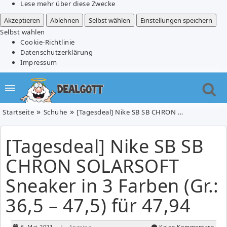
Lese mehr über diese Zwecke
Akzeptieren
Ablehnen
Selbst wählen
Einstellungen speichern
Selbst wählen
Cookie-Richtlinie
Datenschutzerklärung
Impressum
Startseite
Schuhe
[Tagesdeal] Nike SB SB CHRON SOLARSOFT Sneaker in 3 Farben (Gr.: 36,5 – 47,5) für 47,94
[Tagesdeal] Nike SB SB
CHRON SOLARSOFT
Sneaker in 3 Farben (Gr.:
36,5 – 47,5) für 47,94
6. Mai 2021
| Anzeige
Keine Kommentare