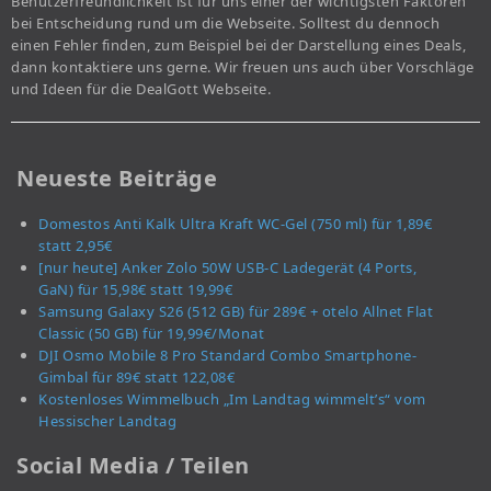
Benutzerfreundlichkeit ist für uns einer der wichtigsten Faktoren
bei Entscheidung rund um die Webseite. Solltest du dennoch
einen Fehler finden, zum Beispiel bei der Darstellung eines Deals,
dann kontaktiere uns gerne. Wir freuen uns auch über Vorschläge
und Ideen für die DealGott Webseite.
Neueste Beiträge
Domestos Anti Kalk Ultra Kraft WC-Gel (750 ml) für 1,89€
statt 2,95€
[nur heute] Anker Zolo 50W USB-C Ladegerät (4 Ports,
GaN) für 15,98€ statt 19,99€
Samsung Galaxy S26 (512 GB) für 289€ + otelo Allnet Flat
Classic (50 GB) für 19,99€/Monat
DJI Osmo Mobile 8 Pro Standard Combo Smartphone-
Gimbal für 89€ statt 122,08€
Kostenloses Wimmelbuch „Im Landtag wimmelt’s“ vom
Hessischer Landtag
Social Media / Teilen