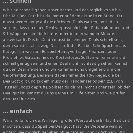
… schnell
Wir sind schnell, geben unser Bestes und das täglich von 8 bis 1
Uhr. Mit DealGott bist du immer auf dem aktuellsten Stand. Du
musst weder lange auf die nächsten Deals warten, noch dich
sorgen, dass du einen Deal verpasst. Viele der Rabattaktionen und
Schnäppchen sind befristetet oder binnen weniger Minuten
ausverkauft. Das heißt, du musst bei einigen Deals schnell sein,
denn sonst ist alles weg. Das ist oft der Fall bei Schnäppchen aus
Kategorien wie zum Beispiel Handyverträge, Finanzen, oder
Preisfehler, Gutscheine und Kostenloses. Sollten wir einmal nicht
schnell genug sein und einen Deal nicht rechtzeitig sehen, kannst
du den Deal melden und wir kümmern uns umgehend um die
Veröffentlichung. Bedenke dabei immer die 10% Regel, die bei
DealGott gilt und zudem muss der Händler seriös sein (z.B. von
Trusted Shops geprüft). Solltest du dir mal nicht sicher sein, ob der
Deal gut ist, kannst du uns gerne um Hilfe bitten und wie prüfen
den Deal für dich.
… einfach
Wir sind für dich da. Wir legen großen Wert auf die Einfachheit und
möchten, dass du Spaß bei Dealgott hast. Die Webseite wird so
einfach wie möglich gehalten ohne großen Schnick Schnack. Wir