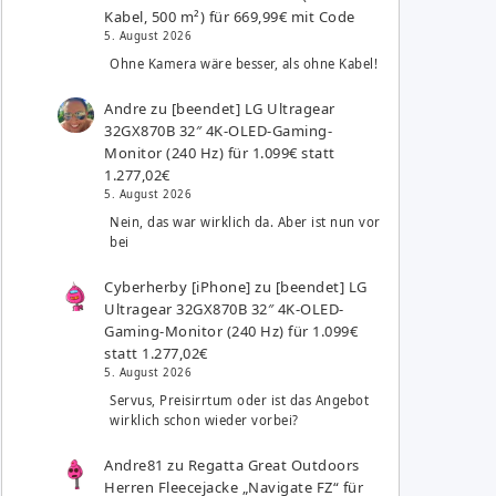
Kabel, 500 m²) für 669,99€ mit Code
5. August 2026
Ohne Kamera wäre besser, als ohne Kabel!
Andre
zu
[beendet] LG Ultragear
32GX870B 32″ 4K-OLED-Gaming-
Monitor (240 Hz) für 1.099€ statt
1.277,02€
5. August 2026
Nein, das war wirklich da. Aber ist nun vor
bei
Cyberherby [iPhone]
zu
[beendet] LG
Ultragear 32GX870B 32″ 4K-OLED-
Gaming-Monitor (240 Hz) für 1.099€
statt 1.277,02€
5. August 2026
Servus, Preisirrtum oder ist das Angebot
wirklich schon wieder vorbei?
Andre81
zu
Regatta Great Outdoors
Herren Fleecejacke „Navigate FZ“ für