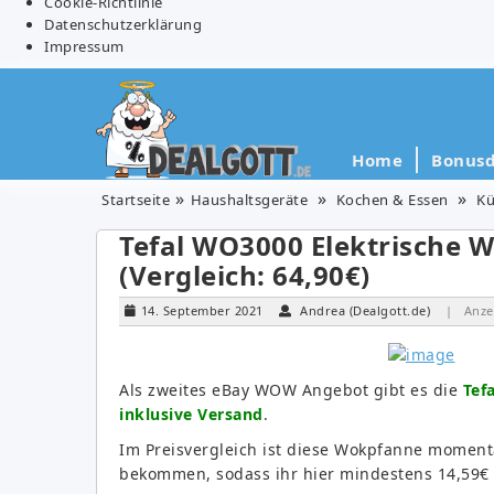
Cookie-Richtlinie
Datenschutzerklärung
Impressum
Home
Bonusd
Startseite
Haushaltsgeräte
Kochen & Essen
Kü
Tefal WO3000 Elektrische 
(Vergleich: 64,90€)
14. September 2021
Andrea (Dealgott.de)
| Anze
Als zweites eBay WOW Angebot gibt es die
Tef
inklusive Versand
.
Im Preisvergleich ist diese Wokpfanne momenta
bekommen, sodass ihr hier mindestens 14,59€ 