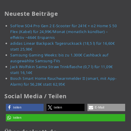
Neueste Beiträge
SoFlow SO4 Pro Gen 2 E-Scooter für 241€ + o2 Home S 50
Flex (Kabel) für 24,99€/Monat (monatlich kündbar) –
effektiv ~464€ Ersparnis
adidas Linear Backpack Tagesrucksack (18,5 l) für 16,60€
statt 25,98€
Samsung Gaming Weeks: bis zu 1.300€ Cashback auf
ausgewählte Samsung-TVs
Jack Wolfskin Saima Straw Trinkflasche (0,7 l) für 11,09€
statt 16,14€
Bosch Smart Home Rauchwarnmelder II (smart, mit App-
Alarm) für 56,28€ statt 62,95€
Social Media / Teilen
teilen
teilen
E-Mail
teilen