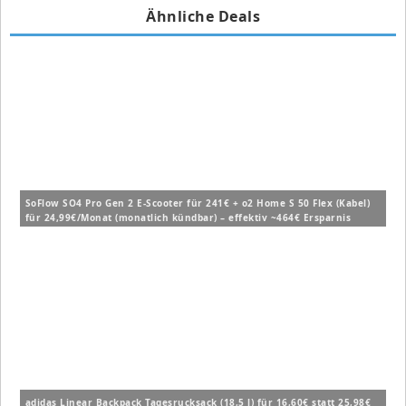
Ähnliche Deals
SoFlow SO4 Pro Gen 2 E-Scooter für 241€ + o2 Home S 50 Flex (Kabel)
für 24,99€/Monat (monatlich kündbar) – effektiv ~464€ Ersparnis
adidas Linear Backpack Tagesrucksack (18,5 l) für 16,60€ statt 25,98€