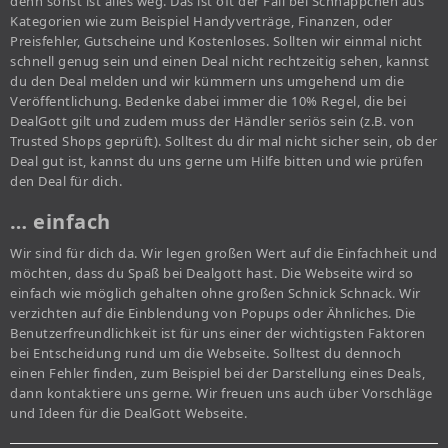
denn sonst ist alles weg. Das ist oft der Fall bei Schnäppchen aus
Kategorien wie zum Beispiel Handyverträge, Finanzen, oder
Preisfehler, Gutscheine und Kostenloses. Sollten wir einmal nicht
schnell genug sein und einen Deal nicht rechtzeitig sehen, kannst
du den Deal melden und wir kümmern uns umgehend um die
Veröffentlichung. Bedenke dabei immer die 10% Regel, die bei
DealGott gilt und zudem muss der Händler seriös sein (z.B. von
Trusted Shops geprüft). Solltest du dir mal nicht sicher sein, ob der
Deal gut ist, kannst du uns gerne um Hilfe bitten und wie prüfen
den Deal für dich.
… einfach
Wir sind für dich da. Wir legen großen Wert auf die Einfachheit und
möchten, dass du Spaß bei Dealgott hast. Die Webseite wird so
einfach wie möglich gehalten ohne großen Schnick Schnack. Wir
verzichten auf die Einblendung von Popups oder Ähnliches. Die
Benutzerfreundlichkeit ist für uns einer der wichtigsten Faktoren
bei Entscheidung rund um die Webseite. Solltest du dennoch
einen Fehler finden, zum Beispiel bei der Darstellung eines Deals,
dann kontaktiere uns gerne. Wir freuen uns auch über Vorschläge
und Ideen für die DealGott Webseite.