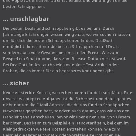
und Apple IOS erhalten. Du entscheidest und wir bringen dir die
besten Schnäppchen.
… unschlagbar
Die besten Deals und schnäppchen gibt es bei uns. Durch
Jahrelange Erfahrungen wissen wir genau, wo wir suchen müssen,
um für dich die besten Schnäppchen zu finden. DealGott
ermöglicht dir nicht nur die besten Schnäppchen und Deals,
sondern auch viele Gewinnspiele mit tollen Preise. Wie zum
Beispiel ein Smartphone, dass zum Release-Datum verlost wird.
Bei DealGott findest auch viele kostenlose Test-Artikel oder
Proben, die es immer für ein begrenztes Kontingent gibt.
… sicher
Keine versteckte Kosten, wir recherchieren für dich sorgfältig. Eine
unserer wichtigsten Aufgaben ist die Sicherheit und dabei geht es
nicht nur um die E-Mail Adresse, die du uns für den Schnäppchen-
Newsletter gegeben hast, sondern auch darum, dass wir uns den
Händler genau anschauen, bevor wir über einen Deal von Diesem
berichten. Das kann zum Beispiel ein Handytarif sein, bei dem im
Kleingedruckten weitere Kosten entstehen können, wie zum
Beispiel die Datenautomatik oder voraktivierte Optionen bei