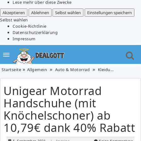
Lese mehr über diese Zwecke
Akzeptieren
Ablehnen
Selbst wählen
Einstellungen speichern
Selbst wählen
Cookie-Richtlinie
Datenschutzerklärung
Impressum
Startseite
Allgemein
Auto & Motorrad
Kleidung, Schuhe & Uhren
Unigear Motorrad
Handschuhe (mit
Knöchelschoner) ab
10,79€ dank 40% Rabatt
5. September 2021
| Anzeige
Keine Kommentare