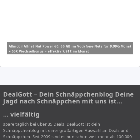
Allmobil Allnet Flat Power 60: 60 GB im Vodafone-Netz für 9,99€/Monat
+ 50€ Wechselbonus = effektiv 7,91€ im Monat
DealGott – Dein Schnäppchenblog Deine
Jagd nach Schnäppchen mit uns ist…
… vielfältig
spare täglich bei über 35 Deals. DealGott ist dein
Schnäppchenblog mit einer großartigen Auswahl an Deals und
Schnäppchen. Seit 2009 sind es nun schon weit mehr als 100.000