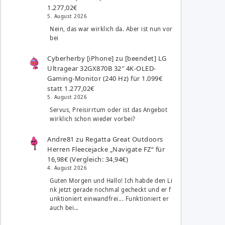
1.277,02€
5. August 2026
Nein, das war wirklich da. Aber ist nun vor
bei
Cyberherby [iPhone]
zu
[beendet] LG
Ultragear 32GX870B 32″ 4K-OLED-
Gaming-Monitor (240 Hz) für 1.099€
statt 1.277,02€
5. August 2026
Servus, Preisirrtum oder ist das Angebot
wirklich schon wieder vorbei?
Andre81
zu
Regatta Great Outdoors
Herren Fleecejacke „Navigate FZ“ für
16,98€ (Vergleich: 34,94€)
4. August 2026
Guten Morgen und Hallo! Ich habde den Li
nk jetzt gerade nochmal gecheckt und er f
unktioniert einwandfrei... Funktioniert er
auch bei…