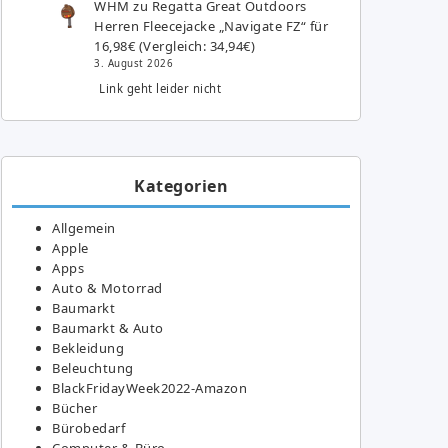
WHM
zu
Regatta Great Outdoors
Herren Fleecejacke „Navigate FZ“ für
16,98€ (Vergleich: 34,94€)
3. August 2026
Link geht leider nicht
Kategorien
Allgemein
Apple
Apps
Auto & Motorrad
Baumarkt
Baumarkt & Auto
Bekleidung
Beleuchtung
BlackFridayWeek2022-Amazon
Bücher
Bürobedarf
Computer & Büro