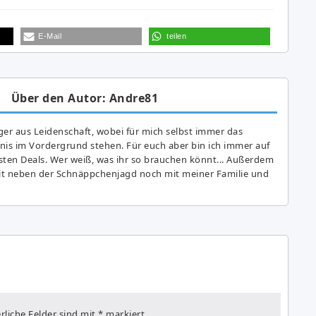
E-Mail
teilen
Über den Autor: Andre81
er aus Leidenschaft, wobei für mich selbst immer das
is im Vordergrund stehen. Für euch aber bin ich immer auf
ten Deals. Wer weiß, was ihr so brauchen könnt... Außerdem
eit neben der Schnäppchenjagd noch mit meiner Familie und
rliche Felder sind mit
*
markiert