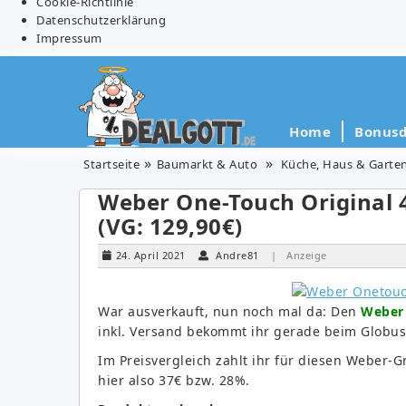
Cookie-Richtlinie
Datenschutzerklärung
Impressum
Home
Bonusd
Startseite
Baumarkt & Auto
Küche, Haus & Garte
Weber One-Touch Original 
(VG: 129,90€)
24. April 2021
Andre81
| Anzeige
War ausverkauft, nun noch mal da: Den
Weber 
inkl. Versand bekommt ihr gerade beim Globu
Im Preisvergleich zahlt ihr für diesen Weber-Gr
hier also 37€ bzw. 28%.