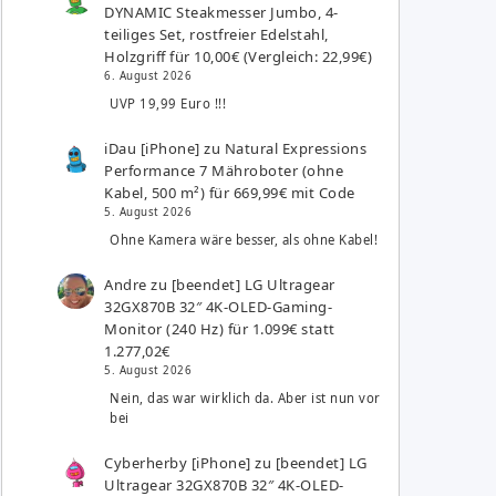
DYNAMIC Steakmesser Jumbo, 4-
teiliges Set, rostfreier Edelstahl,
Holzgriff für 10,00€ (Vergleich: 22,99€)
6. August 2026
UVP 19,99 Euro !!!
iDau [iPhone]
zu
Natural Expressions
Performance 7 Mähroboter (ohne
Kabel, 500 m²) für 669,99€ mit Code
5. August 2026
Ohne Kamera wäre besser, als ohne Kabel!
Andre
zu
[beendet] LG Ultragear
32GX870B 32″ 4K-OLED-Gaming-
Monitor (240 Hz) für 1.099€ statt
1.277,02€
5. August 2026
Nein, das war wirklich da. Aber ist nun vor
bei
Cyberherby [iPhone]
zu
[beendet] LG
Ultragear 32GX870B 32″ 4K-OLED-