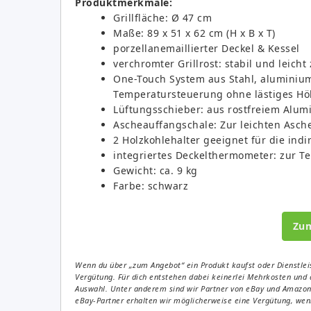
Produktmerkmale:
Grillfläche: Ø 47 cm
Maße: 89 x 51 x 62 cm (H x B x T)
porzellanemaillierter Deckel & Kessel
verchromter Grillrost: stabil und leicht
One-Touch System aus Stahl, aluminium
Temperatursteuerung ohne lästiges Höh
Lüftungsschieber: aus rostfreiem Alum
Ascheauffangschale: Zur leichten As
2 Holzkohlehalter geeignet für die indi
integriertes Deckelthermometer: zur T
Gewicht: ca. 9 kg
Farbe: schwarz
Zu
Wenn du über „zum Angebot“ ein Produkt kaufst oder Dienstleis
Vergütung. Für dich entstehen dabei keinerlei Mehrkosten und 
Auswahl. Unter anderem sind wir Partner von eBay und Amazon. 
eBay-Partner erhalten wir möglicherweise eine Vergütung, wenn