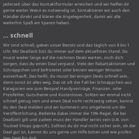
jederzeit über das Kontaktformular erreichen und wir helfen dir
gerne weiter. Wenn es notwendig ist, kontaktieren wir auch den
Händler direkt und klären die Angelegenheit, damit wir alle
weiterhin Spaß am Sparen haben.
… schnell
Wir sind schnell, geben unser Bestes und das täglich von 8 bis 1
Uhr. Mit DealGott bist du immer auf dem aktuellsten Stand. Du
musst weder lange auf die nächsten Deals warten, noch dich
sorgen, dass du einen Deal verpasst. Viele der Rabattaktionen und
Schnäppchen sind befristetet oder binnen weniger Minuten
ausverkauft. Das heißt, du musst bei einigen Deals schnell sein,
denn sonst ist alles weg. Das ist oft der Fall bei Schnäppchen aus
Kategorien wie zum Beispiel Handyverträge, Finanzen, oder
Preisfehler, Gutscheine und Kostenloses. Sollten wir einmal nicht
schnell genug sein und einen Deal nicht rechtzeitig sehen, kannst
du den Deal melden und wir kümmern uns umgehend um die
Veröffentlichung. Bedenke dabei immer die 10% Regel, die bei
DealGott gilt und zudem muss der Händler seriös sein (z.B. von
Trusted Shops geprüft). Solltest du dir mal nicht sicher sein, ob der
Deal gut ist, kannst du uns gerne um Hilfe bitten und wie prüfen
den Deal für dich.