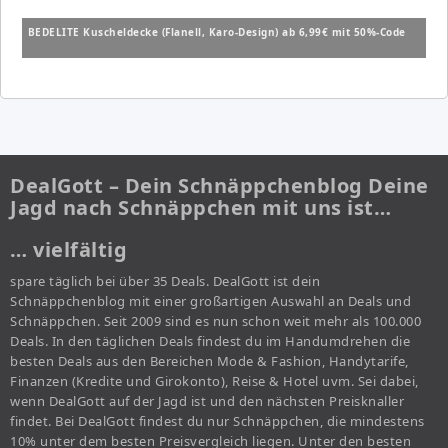
BEDELITE Kuscheldecke (Flanell, Karo-Design) ab 6,99€ mit 50%-Code
DealGott – Dein Schnäppchenblog Deine
Jagd nach Schnäppchen mit uns ist…
… vielfältig
spare täglich bei über 35 Deals. DealGott ist dein
Schnäppchenblog mit einer großartigen Auswahl an Deals und
Schnäppchen. Seit 2009 sind es nun schon weit mehr als 100.000
Deals. In den täglichen Deals findest du im Handumdrehen die
besten Deals aus den Bereichen Mode & Fashion, Handytarife,
Finanzen (Kredite und Girokonto), Reise & Hotel uvm. Sei dabei,
wenn DealGott auf der Jagd ist und den nächsten Preisknaller
findet. Bei DealGott findest du nur Schnäppchen, die mindestens
10% unter dem besten Preisvergleich liegen. Unter den besten