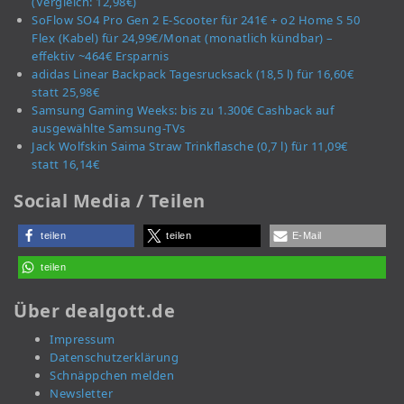
(Vergleich: 12,98€)
SoFlow SO4 Pro Gen 2 E-Scooter für 241€ + o2 Home S 50
Flex (Kabel) für 24,99€/Monat (monatlich kündbar) –
effektiv ~464€ Ersparnis
adidas Linear Backpack Tagesrucksack (18,5 l) für 16,60€
statt 25,98€
Samsung Gaming Weeks: bis zu 1.300€ Cashback auf
ausgewählte Samsung-TVs
Jack Wolfskin Saima Straw Trinkflasche (0,7 l) für 11,09€
statt 16,14€
Social Media / Teilen
teilen
teilen
E-Mail
teilen
Über dealgott.de
Impressum
Datenschutzerklärung
Schnäppchen melden
Newsletter