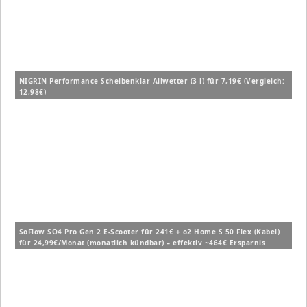
NIGRIN Performance Scheibenklar Allwetter (3 l) für 7,19€ (Vergleich:
12,98€)
SoFlow SO4 Pro Gen 2 E-Scooter für 241€ + o2 Home S 50 Flex (Kabel)
für 24,99€/Monat (monatlich kündbar) – effektiv ~464€ Ersparnis