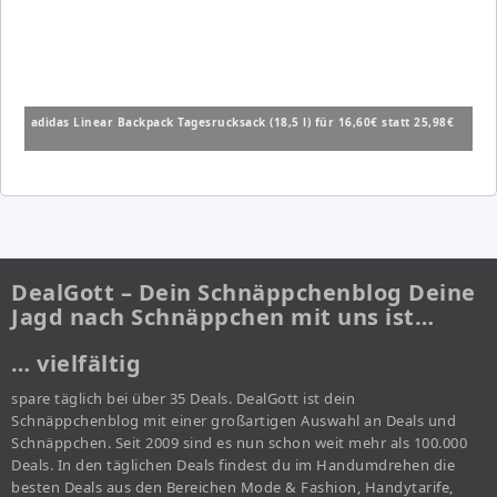
adidas Linear Backpack Tagesrucksack (18,5 l) für 16,60€ statt 25,98€
DealGott – Dein Schnäppchenblog Deine
Jagd nach Schnäppchen mit uns ist…
… vielfältig
spare täglich bei über 35 Deals. DealGott ist dein
Schnäppchenblog mit einer großartigen Auswahl an Deals und
Schnäppchen. Seit 2009 sind es nun schon weit mehr als 100.000
Deals. In den täglichen Deals findest du im Handumdrehen die
besten Deals aus den Bereichen Mode & Fashion, Handytarife,