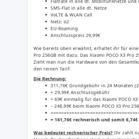
Flatrate in alle dt. Mobilfunknetze und 
SMS-Flat in alle dt. Netze
VoLTE & WLAN Call
Netz: o2
EU-Roaming
Anschlusspreis 29,99€
Wie bereits oben erwähnt, erhaltet ihr für ei
Pro 256GB mit dazu. Das Xiaomi POCO X3 Pro 
Zieht man nun die Hardware von den Gesamtkost
den reinen Tarif.
Die Rechnung:
311,76€ Grundgebühr in 24 Monaten (24
+ 29,99€ Anschlussgebühr
+ 69€ einmalig für das Xiaomi POCO X3
– 248,99€ beim Xiaomi POCO X3 Pro 256G
=================================
= 161,76€ rechnerisch und somit 6,74€
Was bedeutet rechnerischer Preis?
Ihr zahlt n