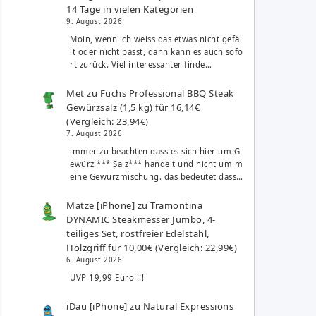
14 Tage in vielen Kategorien
9. August 2026
Moin, wenn ich weiss das etwas nicht gefäl
lt oder nicht passt, dann kann es auch sofo
rt zurück. Viel interessanter finde…
Met
zu
Fuchs Professional BBQ Steak
Gewürzsalz (1,5 kg) für 16,14€
(Vergleich: 23,94€)
7. August 2026
immer zu beachten dass es sich hier um G
ewürz *** Salz*** handelt und nicht um m
eine Gewürzmischung. das bedeutet dass…
Matze [iPhone]
zu
Tramontina
DYNAMIC Steakmesser Jumbo, 4-
teiliges Set, rostfreier Edelstahl,
Holzgriff für 10,00€ (Vergleich: 22,99€)
6. August 2026
UVP 19,99 Euro !!!
iDau [iPhone]
zu
Natural Expressions