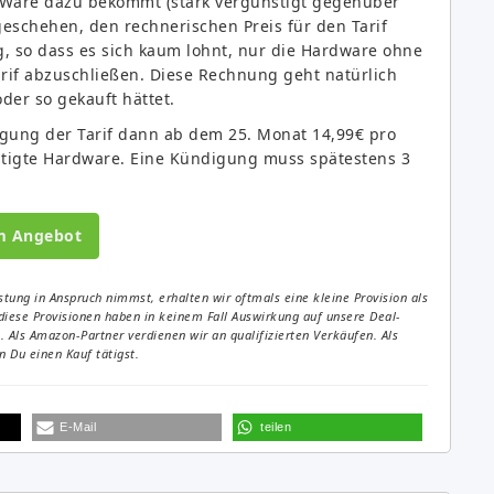
e Ware dazu bekommt (stark vergünstigt gegenüber
eschehen, den rechnerischen Preis für den Tarif
g, so dass es sich kaum lohnt, nur die Hardware ohne
rif abzuschließen. Diese Rechnung geht natürlich
der so gekauft hättet.
digung der Tarif dann ab dem 25. Monat 14,99€ pro
stigte Hardware. Eine Kündigung muss spätestens 3
m Angebot
tung in Anspruch nimmst, erhalten wir oftmals eine kleine Provision als
diese Provisionen haben in keinem Fall Auswirkung auf unsere Deal-
Als Amazon-Partner verdienen wir an qualifizierten Verkäufen. Als
 Du einen Kauf tätigst.
E-Mail
teilen