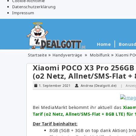
Cookie-Richtlinie
Datenschutzerklärung
Impressum
Home
Bonusd
Startseite
Handyverträge
Mobilfunk
Xiaomi POC
Xiaomi POCO X3 Pro 256GB f
(o2 Netz, Allnet/SMS-Flat +
1. September 2021
Andrea (Dealgott.de)
| Anzei
Bei MediaMarkt bekommt ihr aktuell das
Xiaom
Tarif (o2 Netz, Allnet/SMS-Flat + 8GB LTE) für
Der Tarif beinhaltet:
8GB (5GB + 3GB on top dank Aktion) Inte