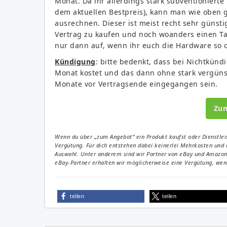
Monat. Da ihr allerdings stark subventioniert
dem aktuellen Bestpreis), kann man wie oben g
ausrechnen. Dieser ist meist recht sehr günsti
Vertrag zu kaufen und noch woanders einen Ta
nur dann auf, wenn ihr euch die Hardware so o
Kündigung
: bitte bedenkt, dass bei Nichtkün
Monat kostet und das dann ohne stark vergün
Monate vor Vertragsende eingegangen sein.
Zu
Wenn du über „zum Angebot“ ein Produkt kaufst oder Dienstleis
Vergütung. Für dich entstehen dabei keinerlei Mehrkosten und 
Auswahl. Unter anderem sind wir Partner von eBay und Amazon. 
eBay-Partner erhalten wir möglicherweise eine Vergütung, wenn
teilen
teilen