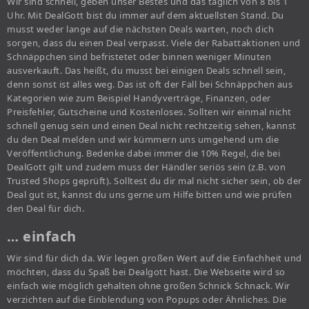
Wir sind schnell, geben unser Bestes und das täglich von 8 bis 1
Uhr. Mit DealGott bist du immer auf dem aktuellsten Stand. Du
musst weder lange auf die nächsten Deals warten, noch dich
sorgen, dass du einen Deal verpasst. Viele der Rabattaktionen und
Schnäppchen sind befristetet oder binnen weniger Minuten
ausverkauft. Das heißt, du musst bei einigen Deals schnell sein,
denn sonst ist alles weg. Das ist oft der Fall bei Schnäppchen aus
Kategorien wie zum Beispiel Handyverträge, Finanzen, oder
Preisfehler, Gutscheine und Kostenloses. Sollten wir einmal nicht
schnell genug sein und einen Deal nicht rechtzeitig sehen, kannst
du den Deal melden und wir kümmern uns umgehend um die
Veröffentlichung. Bedenke dabei immer die 10% Regel, die bei
DealGott gilt und zudem muss der Händler seriös sein (z.B. von
Trusted Shops geprüft). Solltest du dir mal nicht sicher sein, ob der
Deal gut ist, kannst du uns gerne um Hilfe bitten und wie prüfen
den Deal für dich.
… einfach
Wir sind für dich da. Wir legen großen Wert auf die Einfachheit und
möchten, dass du Spaß bei Dealgott hast. Die Webseite wird so
einfach wie möglich gehalten ohne großen Schnick Schnack. Wir
verzichten auf die Einblendung von Popups oder Ähnliches. Die