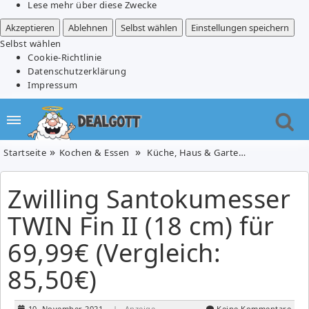
Lese mehr über diese Zwecke
Akzeptieren
Ablehnen
Selbst wählen
Einstellungen speichern
Selbst wählen
Cookie-Richtlinie
Datenschutzerklärung
Impressum
Startseite
Kochen & Essen
Küche, Haus & Garten
Zwilling Sa
Zwilling Santokumesser
TWIN Fin II (18 cm) für
69,99€ (Vergleich:
85,50€)
10. November 2021
| Anzeige
Keine Kommentare