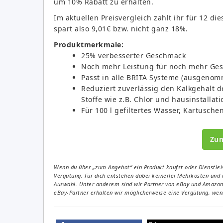
um 10% Rabatt zu erhalten.
Im aktuellen Preisvergleich zahlt ihr für 12 di
spart also 9,01€ bzw. nicht ganz 18%.
Produktmerkmale:
25% verbesserter Geschmack
Noch mehr Leistung für noch mehr Ge
Passt in alle BRITA Systeme (ausgenom
Reduziert zuverlässig den Kalkgehalt
Stoffe wie z.B. Chlor und hausinstalla
Für 100 l gefiltertes Wasser, Kartusch
Zu
Wenn du über „zum Angebot“ ein Produkt kaufst oder Dienstleis
Vergütung. Für dich entstehen dabei keinerlei Mehrkosten und 
Auswahl. Unter anderem sind wir Partner von eBay und Amazon. 
eBay-Partner erhalten wir möglicherweise eine Vergütung, wenn