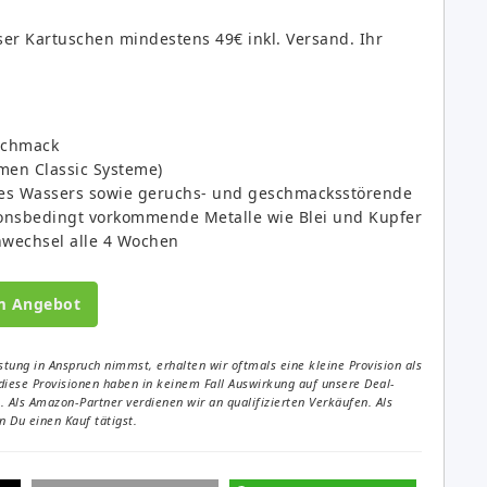
eser Kartuschen mindestens 49€ inkl. Versand. Ihr
schmack
men Classic Systeme)
 des Wassers sowie geruchs- und geschmacksstörende
tionsbedingt vorkommende Metalle wie Blei und Kupfer
enwechsel alle 4 Wochen
m Angebot
tung in Anspruch nimmst, erhalten wir oftmals eine kleine Provision als
diese Provisionen haben in keinem Fall Auswirkung auf unsere Deal-
Als Amazon-Partner verdienen wir an qualifizierten Verkäufen. Als
 Du einen Kauf tätigst.