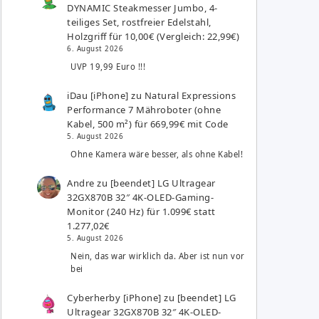
DYNAMIC Steakmesser Jumbo, 4-
teiliges Set, rostfreier Edelstahl,
Holzgriff für 10,00€ (Vergleich: 22,99€)
6. August 2026
UVP 19,99 Euro !!!
iDau [iPhone]
zu
Natural Expressions
Performance 7 Mähroboter (ohne
Kabel, 500 m²) für 669,99€ mit Code
5. August 2026
Ohne Kamera wäre besser, als ohne Kabel!
Andre
zu
[beendet] LG Ultragear
32GX870B 32″ 4K-OLED-Gaming-
Monitor (240 Hz) für 1.099€ statt
1.277,02€
5. August 2026
Nein, das war wirklich da. Aber ist nun vor
bei
Cyberherby [iPhone]
zu
[beendet] LG
Ultragear 32GX870B 32″ 4K-OLED-