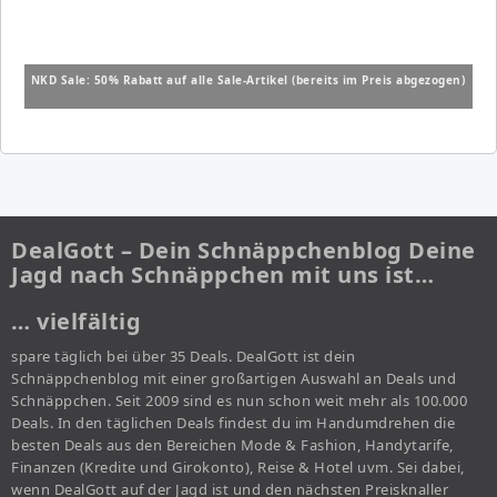
NKD Sale: 50% Rabatt auf alle Sale-Artikel (bereits im Preis abgezogen)
DealGott – Dein Schnäppchenblog Deine
Jagd nach Schnäppchen mit uns ist…
… vielfältig
spare täglich bei über 35 Deals. DealGott ist dein
Schnäppchenblog mit einer großartigen Auswahl an Deals und
Schnäppchen. Seit 2009 sind es nun schon weit mehr als 100.000
Deals. In den täglichen Deals findest du im Handumdrehen die
besten Deals aus den Bereichen Mode & Fashion, Handytarife,
Finanzen (Kredite und Girokonto), Reise & Hotel uvm. Sei dabei,
wenn DealGott auf der Jagd ist und den nächsten Preisknaller