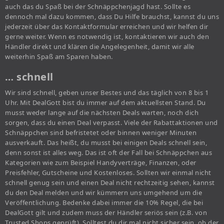
auch das du Spaß bei der Schnäppchenjagd hast. Sollte es
dennoch mal dazu kommen, dass Du Hilfe brauchst, kannst du uns
jederzeit über das Kontaktformular erreichen und wir helfen dir
gerne weiter. Wenn es notwendig ist, kontaktieren wir auch den
Händler direkt und klären die Angelegenheit, damit wir alle
weiterhin Spaß am Sparen haben.
… schnell
Wir sind schnell, geben unser Bestes und das täglich von 8 bis 1
Uhr. Mit DealGott bist du immer auf dem aktuellsten Stand. Du
musst weder lange auf die nächsten Deals warten, noch dich
sorgen, dass du einen Deal verpasst. Viele der Rabattaktionen und
Schnäppchen sind befristetet oder binnen weniger Minuten
ausverkauft. Das heißt, du musst bei einigen Deals schnell sein,
denn sonst ist alles weg. Das ist oft der Fall bei Schnäppchen aus
Kategorien wie zum Beispiel Handyverträge, Finanzen, oder
Preisfehler, Gutscheine und Kostenloses. Sollten wir einmal nicht
schnell genug sein und einen Deal nicht rechtzeitig sehen, kannst
du den Deal melden und wir kümmern uns umgehend um die
Veröffentlichung. Bedenke dabei immer die 10% Regel, die bei
DealGott gilt und zudem muss der Händler seriös sein (z.B. von
Trusted Shops geprüft). Solltest du dir mal nicht sicher sein, ob der