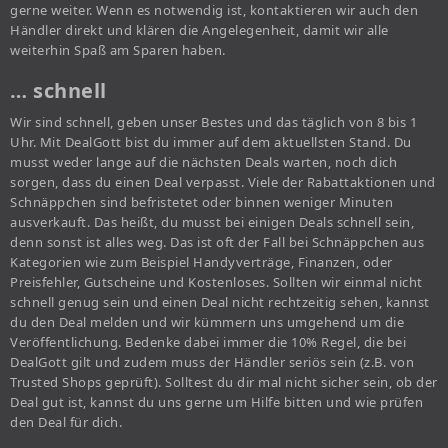
gerne weiter. Wenn es notwendig ist, kontaktieren wir auch den
Händler direkt und klären die Angelegenheit, damit wir alle
weiterhin Spaß am Sparen haben.
… schnell
Wir sind schnell, geben unser Bestes und das täglich von 8 bis 1
Uhr. Mit DealGott bist du immer auf dem aktuellsten Stand. Du
musst weder lange auf die nächsten Deals warten, noch dich
sorgen, dass du einen Deal verpasst. Viele der Rabattaktionen und
Schnäppchen sind befristetet oder binnen weniger Minuten
ausverkauft. Das heißt, du musst bei einigen Deals schnell sein,
denn sonst ist alles weg. Das ist oft der Fall bei Schnäppchen aus
Kategorien wie zum Beispiel Handyverträge, Finanzen, oder
Preisfehler, Gutscheine und Kostenloses. Sollten wir einmal nicht
schnell genug sein und einen Deal nicht rechtzeitig sehen, kannst
du den Deal melden und wir kümmern uns umgehend um die
Veröffentlichung. Bedenke dabei immer die 10% Regel, die bei
DealGott gilt und zudem muss der Händler seriös sein (z.B. von
Trusted Shops geprüft). Solltest du dir mal nicht sicher sein, ob der
Deal gut ist, kannst du uns gerne um Hilfe bitten und wie prüfen
den Deal für dich.