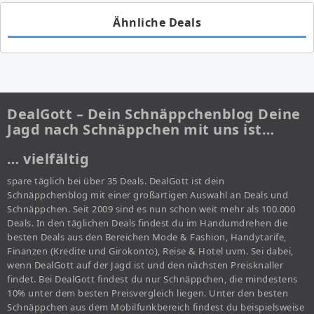
Ähnliche Deals
DealGott – Dein Schnäppchenblog Deine
Jagd nach Schnäppchen mit uns ist…
… vielfältig
spare täglich bei über 35 Deals. DealGott ist dein
Schnäppchenblog mit einer großartigen Auswahl an Deals und
Schnäppchen. Seit 2009 sind es nun schon weit mehr als 100.000
Deals. In den täglichen Deals findest du im Handumdrehen die
besten Deals aus den Bereichen Mode & Fashion, Handytarife,
Finanzen (Kredite und Girokonto), Reise & Hotel uvm. Sei dabei,
wenn DealGott auf der Jagd ist und den nächsten Preisknaller
findet. Bei DealGott findest du nur Schnäppchen, die mindestens
10% unter dem besten Preisvergleich liegen. Unter den besten
Schnäppchen aus dem Mobilfunkbereich findest du beispielsweise