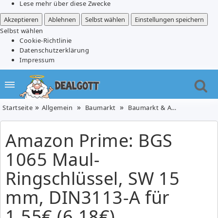
Lese mehr über diese Zwecke
Akzeptieren
Ablehnen
Selbst wählen
Einstellungen speichern
Selbst wählen
Cookie-Richtlinie
Datenschutzerklärung
Impressum
Startseite
Allgemein
Baumarkt
Baumarkt & Auto
Amazon P
Amazon Prime: BGS
1065 Maul-
Ringschlüssel, SW 15
mm, DIN3113-A für
1,55€ (6,18€)