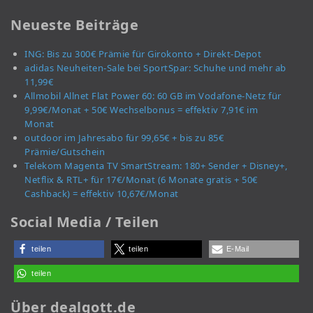
Neueste Beiträge
ING: Bis zu 300€ Prämie für Girokonto + Direkt-Depot
adidas Neuheiten-Sale bei SportSpar: Schuhe und mehr ab
11,99€
Allmobil Allnet Flat Power 60: 60 GB im Vodafone-Netz für
9,99€/Monat + 50€ Wechselbonus = effektiv 7,91€ im
Monat
outdoor im Jahresabo für 99,65€ + bis zu 85€
Prämie/Gutschein
Telekom Magenta TV SmartStream: 180+ Sender + Disney+,
Netflix & RTL+ für 17€/Monat (6 Monate gratis + 50€
Cashback) = effektiv 10,67€/Monat
Social Media / Teilen
teilen
teilen
E-Mail
teilen
Über dealgott.de