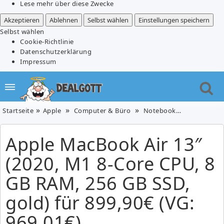
Lese mehr über diese Zwecke
Akzeptieren
Ablehnen
Selbst wählen
Einstellungen speichern
Selbst wählen
Cookie-Richtlinie
Datenschutzerklärung
Impressum
Startseite
Apple
Computer & Büro
Notebooks & PCs
Appl
Apple MacBook Air 13″
(2020, M1 8-Core CPU, 8
GB RAM, 256 GB SSD,
gold) für 899,90€ (VG:
969,01€)