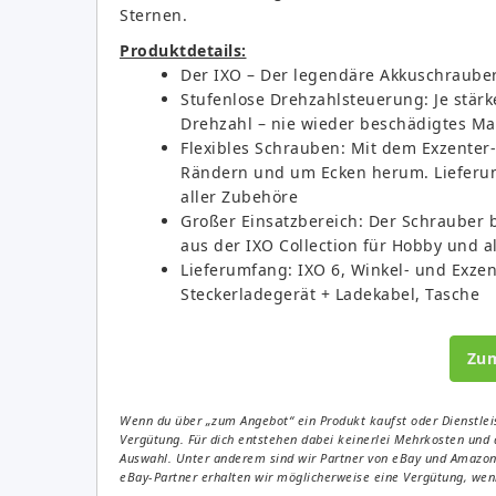
Sternen.
Produktdetails:
Der IXO – Der legendäre Akkuschrauber 
Stufenlose Drehzahlsteuerung: Je stärk
Drehzahl – nie wieder beschädigtes Ma
Flexibles Schrauben: Mit dem Exzenter
Rändern und um Ecken herum. Lieferu
aller Zubehöre
Großer Einsatzbereich: Der Schrauber be
aus der IXO Collection für Hobby und 
Lieferumfang: IXO 6, Winkel- und Exzen
Steckerladegerät + Ladekabel, Tasche
Zu
Wenn du über „zum Angebot“ ein Produkt kaufst oder Dienstleis
Vergütung. Für dich entstehen dabei keinerlei Mehrkosten und 
Auswahl. Unter anderem sind wir Partner von eBay und Amazon. 
eBay-Partner erhalten wir möglicherweise eine Vergütung, wenn