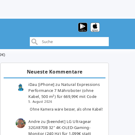
9€)
Neueste Kommentare
iDau [iPhone]
zu
Natural Expressions
Performance 7 Mähroboter (ohne
Kabel, 500 m²) für 669,99€ mit Code
5. August 2026
Ohne Kamera wäre besser, als ohne Kabel!
Andre
zu
[beendet] LG Ultragear
32GX870B 32″ 4K-OLED-Gaming-
Monitor (240 Hz) für 1.099€ statt