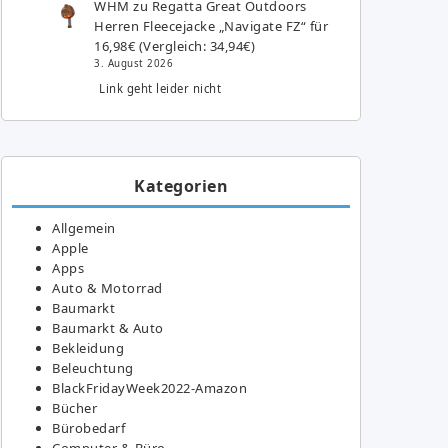
WHM
zu
Regatta Great Outdoors
Herren Fleecejacke „Navigate FZ“ für
16,98€ (Vergleich: 34,94€)
3. August 2026
Link geht leider nicht
Kategorien
Allgemein
Apple
Apps
Auto & Motorrad
Baumarkt
Baumarkt & Auto
Bekleidung
Beleuchtung
BlackFridayWeek2022-Amazon
Bücher
Bürobedarf
Computer & Büro