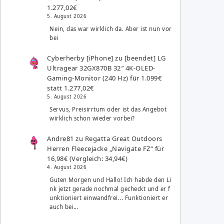
1.277,02€
5. August 2026
Nein, das war wirklich da. Aber ist nun vor
bei
Cyberherby [iPhone]
zu
[beendet] LG
Ultragear 32GX870B 32″ 4K-OLED-
Gaming-Monitor (240 Hz) für 1.099€
statt 1.277,02€
5. August 2026
Servus, Preisirrtum oder ist das Angebot
wirklich schon wieder vorbei?
Andre81
zu
Regatta Great Outdoors
Herren Fleecejacke „Navigate FZ“ für
16,98€ (Vergleich: 34,94€)
4. August 2026
Guten Morgen und Hallo! Ich habde den Li
nk jetzt gerade nochmal gecheckt und er f
unktioniert einwandfrei... Funktioniert er
auch bei…