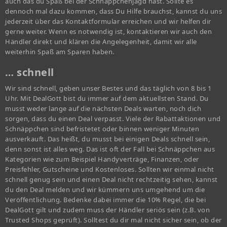
auch das du Spaß bei der Schnäppchenjagd hast. Sollte es
dennoch mal dazu kommen, dass Du Hilfe brauchst, kannst du uns
jederzeit über das Kontaktformular erreichen und wir helfen dir
gerne weiter. Wenn es notwendig ist, kontaktieren wir auch den
Händler direkt und klären die Angelegenheit, damit wir alle
weiterhin Spaß am Sparen haben.
… schnell
Wir sind schnell, geben unser Bestes und das täglich von 8 bis 1
Uhr. Mit DealGott bist du immer auf dem aktuellsten Stand. Du
musst weder lange auf die nächsten Deals warten, noch dich
sorgen, dass du einen Deal verpasst. Viele der Rabattaktionen und
Schnäppchen sind befristetet oder binnen weniger Minuten
ausverkauft. Das heißt, du musst bei einigen Deals schnell sein,
denn sonst ist alles weg. Das ist oft der Fall bei Schnäppchen aus
Kategorien wie zum Beispiel Handyverträge, Finanzen, oder
Preisfehler, Gutscheine und Kostenloses. Sollten wir einmal nicht
schnell genug sein und einen Deal nicht rechtzeitig sehen, kannst
du den Deal melden und wir kümmern uns umgehend um die
Veröffentlichung. Bedenke dabei immer die 10% Regel, die bei
DealGott gilt und zudem muss der Händler seriös sein (z.B. von
Trusted Shops geprüft). Solltest du dir mal nicht sicher sein, ob der