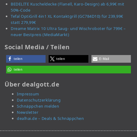
BEDELITE Kuscheldecke (Flanell, Karo-Design) ab 6,99€ mit
50%-Code
Tefal OptiGrill 4in1 XL Kontaktgrill (GC784D10) für 239,99€
statt 279,99€
Dreame Matrix 10 Ultra Saug- und Wischroboter für 799€ –
neuer Bestpreis (MediaMarkt)
Social Media / Teilen
teilen
teilen
E-Mail
teilen
Über dealgott.de
Impressum
Datenschutzerklärung
Schnäppchen melden
Newsletter
dealhai.de – Deals & Schnäppchen