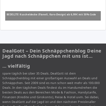
BEDELITE Kuscheldecke (Flanell, Karo-Design) ab 6,99€ mit 50%-Code
DealGott – Dein Schnäppchenblog Deine
Jagd nach Schnäppchen mit uns ist…
… vielfältig
spare täglich bei über 35 Deals. DealGott ist dein
Schnäppchenblog mit einer großartigen Auswahl an Deals und
Schnäppchen. Seit 2009 sind es nun schon weit mehr als 100.000
Deals. In den täglichen Deals findest du im Handumdrehen die
besten Deals aus den Bereichen Mode & Fashion, Handytarife,
Finanzen (Kredite und Girokonto), Reise & Hotel uvm. Sei dabei,
wenn DealGott auf der Jagd ist und den nächsten Preisknaller