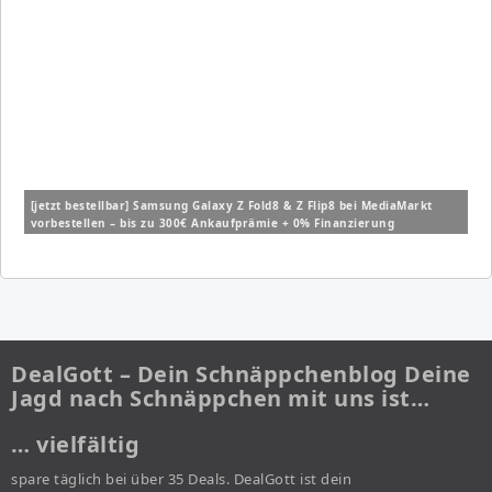
[jetzt bestellbar] Samsung Galaxy Z Fold8 & Z Flip8 bei MediaMarkt
vorbestellen – bis zu 300€ Ankaufprämie + 0% Finanzierung
DealGott – Dein Schnäppchenblog Deine
Jagd nach Schnäppchen mit uns ist…
… vielfältig
spare täglich bei über 35 Deals. DealGott ist dein