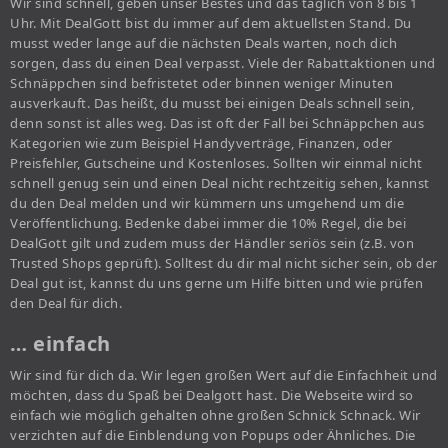
Wir sind schnell, geben unser Bestes und das täglich von 8 bis 1
Uhr. Mit DealGott bist du immer auf dem aktuellsten Stand. Du
musst weder lange auf die nächsten Deals warten, noch dich
sorgen, dass du einen Deal verpasst. Viele der Rabattaktionen und
Schnäppchen sind befristetet oder binnen weniger Minuten
ausverkauft. Das heißt, du musst bei einigen Deals schnell sein,
denn sonst ist alles weg. Das ist oft der Fall bei Schnäppchen aus
Kategorien wie zum Beispiel Handyverträge, Finanzen, oder
Preisfehler, Gutscheine und Kostenloses. Sollten wir einmal nicht
schnell genug sein und einen Deal nicht rechtzeitig sehen, kannst
du den Deal melden und wir kümmern uns umgehend um die
Veröffentlichung. Bedenke dabei immer die 10% Regel, die bei
DealGott gilt und zudem muss der Händler seriös sein (z.B. von
Trusted Shops geprüft). Solltest du dir mal nicht sicher sein, ob der
Deal gut ist, kannst du uns gerne um Hilfe bitten und wie prüfen
den Deal für dich.
… einfach
Wir sind für dich da. Wir legen großen Wert auf die Einfachheit und
möchten, dass du Spaß bei Dealgott hast. Die Webseite wird so
einfach wie möglich gehalten ohne großen Schnick Schnack. Wir
verzichten auf die Einblendung von Popups oder Ähnliches. Die