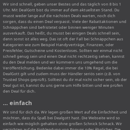
Wir sind schnell, geben unser Bestes und das täglich von 8 bis 1
Uhr. Mit DealGott bist du immer auf dem aktuellsten Stand. Du
musst weder lange auf die nächsten Deals warten, noch dich
sorgen, dass du einen Deal verpasst. Viele der Rabattaktionen und
Schnäppchen sind befristetet oder binnen weniger Minuten
ausverkauft. Das heißt, du musst bei einigen Deals schnell sein,
denn sonst ist alles weg. Das ist oft der Fall bei Schnäppchen aus
Kategorien wie zum Beispiel Handyverträge, Finanzen, oder
Preisfehler, Gutscheine und Kostenloses. Sollten wir einmal nicht
schnell genug sein und einen Deal nicht rechtzeitig sehen, kannst
du den Deal melden und wir kümmern uns umgehend um die
Veröffentlichung. Bedenke dabei immer die 10% Regel, die bei
DealGott gilt und zudem muss der Händler seriös sein (z.B. von
Trusted Shops geprüft). Solltest du dir mal nicht sicher sein, ob der
Deal gut ist, kannst du uns gerne um Hilfe bitten und wie prüfen
den Deal für dich.
… einfach
Wir sind für dich da. Wir legen großen Wert auf die Einfachheit und
möchten, dass du Spaß bei Dealgott hast. Die Webseite wird so
einfach wie möglich gehalten ohne großen Schnick Schnack. Wir
verzichten auf die Einblendung von Popups oder Ähnliches. Die