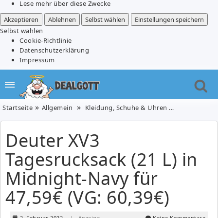
Lese mehr über diese Zwecke
Akzeptieren
Ablehnen
Selbst wählen
Einstellungen speichern
Selbst wählen
Cookie-Richtlinie
Datenschutzerklärung
Impressum
Startseite
Allgemein
Kleidung, Schuhe & Uhren
Tasche/Ruck
Deuter XV3
Tagesrucksack (21 L) in
Midnight-Navy für
47,59€ (VG: 60,39€)
2. Februar 2022
| Anzeige
Keine Kommentare