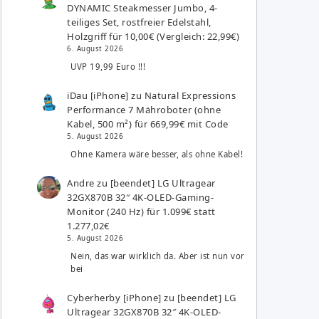
DYNAMIC Steakmesser Jumbo, 4-
teiliges Set, rostfreier Edelstahl,
Holzgriff für 10,00€ (Vergleich: 22,99€)
6. August 2026
UVP 19,99 Euro !!!
iDau [iPhone]
zu
Natural Expressions
Performance 7 Mähroboter (ohne
Kabel, 500 m²) für 669,99€ mit Code
5. August 2026
Ohne Kamera wäre besser, als ohne Kabel!
Andre
zu
[beendet] LG Ultragear
32GX870B 32″ 4K-OLED-Gaming-
Monitor (240 Hz) für 1.099€ statt
1.277,02€
5. August 2026
Nein, das war wirklich da. Aber ist nun vor
bei
Cyberherby [iPhone]
zu
[beendet] LG
Ultragear 32GX870B 32″ 4K-OLED-