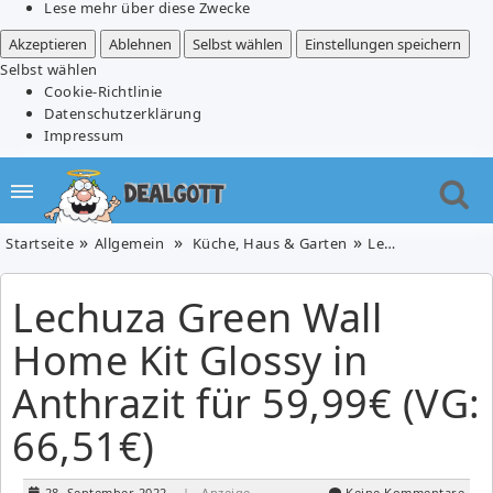
Lese mehr über diese Zwecke
Akzeptieren
Ablehnen
Selbst wählen
Einstellungen speichern
Selbst wählen
Cookie-Richtlinie
Datenschutzerklärung
Impressum
Startseite
Allgemein
Küche, Haus & Garten
Lechuza Green Wall Home Kit Glossy in Anthrazit für 59,99€ (VG: 66,51€)
Lechuza Green Wall
Home Kit Glossy in
Anthrazit für 59,99€ (VG:
66,51€)
28. September 2022
| Anzeige
Keine Kommentare