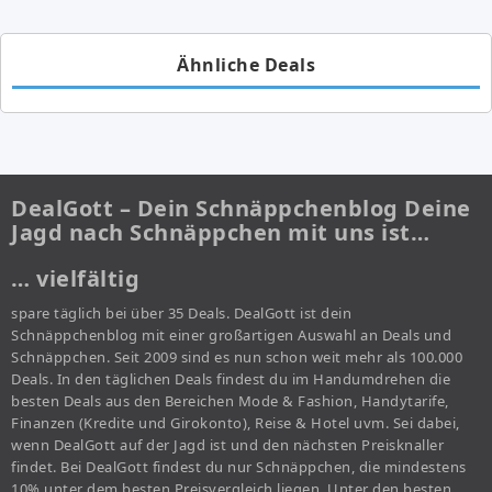
Ähnliche Deals
DealGott – Dein Schnäppchenblog Deine
Jagd nach Schnäppchen mit uns ist…
… vielfältig
spare täglich bei über 35 Deals. DealGott ist dein
Schnäppchenblog mit einer großartigen Auswahl an Deals und
Schnäppchen. Seit 2009 sind es nun schon weit mehr als 100.000
Deals. In den täglichen Deals findest du im Handumdrehen die
besten Deals aus den Bereichen Mode & Fashion, Handytarife,
Finanzen (Kredite und Girokonto), Reise & Hotel uvm. Sei dabei,
wenn DealGott auf der Jagd ist und den nächsten Preisknaller
findet. Bei DealGott findest du nur Schnäppchen, die mindestens
10% unter dem besten Preisvergleich liegen. Unter den besten