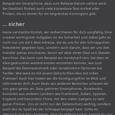
Beispiel ein Smartphone, dass zum Release-Datum verlost wird.
Bei DealGott findest auch viele kostenlose Test-Artikel oder
Proben, die es immer für ein begrenztes Kontingent gibt.
… sicher
Keine versteckte Kosten, wir recherchieren für dich sorgfältig. Eine
unserer wichtigsten Aufgaben ist die Sicherheit und dabei geht es
nicht nur um die E-Mail Adresse, die du uns für den Schnäppchen-
Newsletter gegeben hast, sondern auch darum, dass wir uns den
Händler genau anschauen, bevor wir über einen Deal von Diesem
berichten. Das kann zum Beispiel ein Handytarif sein, bei dem im
Kleingedruckten weitere Kosten entstehen können, wie zum
Beispiel die Datenautomatik oder voraktivierte Optionen bei
Tarifen. Wie wäre es mit einem Zeitschriften-Abo mit tollen
Prämien? Auch hier haben wir die Kündigungsfrist im Blick und
informieren dich. Auch Deals aus anderen Bereichen schauen wir
uns ganz genau an. Dazu gehören Smartphones, Notebooks,
Konsolen aus anderen Ländern wie Frankreich, Italien, Spanien,
England und besonders China, mit den vielen Gadgets zu sehr
guten Preisen. Uns ist nicht nur der Datenschutz wichtig, sondern
auch das du Spaß bei der Schnäppchenjagd hast. Sollte es
dennoch mal dazu kommen, dass Du Hilfe brauchst, kannst du uns