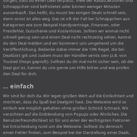
sorgen, dass du einen Deal verpasst. Viele der Rabattaktionen und
Schnäppchen sind befristetet oder binnen weniger Minuten
ausverkauft. Das heißt, du musst bei einigen Deals schnell sein,
denn sonst ist alles weg. Das ist oft der Fall bei Schnäppchen aus
Kategorien wie zum Beispiel Handyverträge, Finanzen, oder
Preisfehler, Gutscheine und Kostenloses. Sollten wir einmal nicht
schnell genug sein und einen Deal nicht rechtzeitig sehen, kannst
du den Deal melden und wir kümmern uns umgehend um die
Veröffentlichung. Bedenke dabei immer die 10% Regel, die bei
DealGott gilt und zudem muss der Händler seriös sein (z.B. von
Trusted Shops geprüft). Solltest du dir mal nicht sicher sein, ob der
Deal gut ist, kannst du uns gerne um Hilfe bitten und wie prüfen
den Deal für dich.
… einfach
Wir sind für dich da. Wir legen großen Wert auf die Einfachheit und
möchten, dass du Spaß bei Dealgott hast. Die Webseite wird so
einfach wie möglich gehalten ohne großen Schnick Schnack. Wir
verzichten auf die Einblendung von Popups oder Ähnliches. Die
Benutzerfreundlichkeit ist für uns einer der wichtigsten Faktoren
bei Entscheidung rund um die Webseite. Solltest du dennoch
einen Fehler finden, zum Beispiel bei der Darstellung eines Deals,