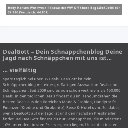
Helly Hansen Workwear Reisetasche WW Off Shore Bag (30x30x60) für
29,99€ (Vergleich: 44,80€)
DealGott – Dein Schnäppchenblog Deine
Jagd nach Schnäppchen mit uns ist…
… vielfältig
spare täglich bei über 35 Deals. DealGott ist dein
Schnäppchenblog mit einer großartigen Auswahl an Deals und
Schnäppchen. Seit 2009 sind es nun schon weit mehr als 100.000
Deals. In den täglichen Deals findest du im Handumdrehen die
besten Deals aus den Bereichen Mode & Fashion, Handytarife,
Finanzen (Kredite und Girokonto), Reise & Hotel uvm. Sei dabei,
wenn DealGott auf der Jagd ist und den nächsten Preisknaller
findet. Bei DealGott findest du nur Schnäppchen, die mindestens
10% unter dem besten Preisvergleich liegen. Unter den besten