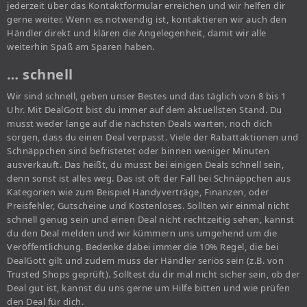
jederzeit über das Kontaktformular erreichen und wir helfen dir
gerne weiter. Wenn es notwendig ist, kontaktieren wir auch den
Händler direkt und klären die Angelegenheit, damit wir alle
weiterhin Spaß am Sparen haben.
… schnell
Wir sind schnell, geben unser Bestes und das täglich von 8 bis 1
Uhr. Mit DealGott bist du immer auf dem aktuellsten Stand. Du
musst weder lange auf die nächsten Deals warten, noch dich
sorgen, dass du einen Deal verpasst. Viele der Rabattaktionen und
Schnäppchen sind befristetet oder binnen weniger Minuten
ausverkauft. Das heißt, du musst bei einigen Deals schnell sein,
denn sonst ist alles weg. Das ist oft der Fall bei Schnäppchen aus
Kategorien wie zum Beispiel Handyverträge, Finanzen, oder
Preisfehler, Gutscheine und Kostenloses. Sollten wir einmal nicht
schnell genug sein und einen Deal nicht rechtzeitig sehen, kannst
du den Deal melden und wir kümmern uns umgehend um die
Veröffentlichung. Bedenke dabei immer die 10% Regel, die bei
DealGott gilt und zudem muss der Händler seriös sein (z.B. von
Trusted Shops geprüft). Solltest du dir mal nicht sicher sein, ob der
Deal gut ist, kannst du uns gerne um Hilfe bitten und wie prüfen
den Deal für dich.