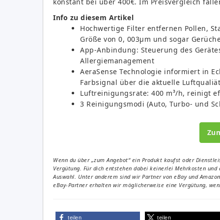
konstant bei über 400€. Im Preisvergleich falle
Info zu diesem Artikel
Hochwertige Filter entfernen Pollen, Sta
Größe von 0, 003µm und sogar Gerüche
App-Anbindung: Steuerung des Gerätes
Allergiemanagement
AeraSense Technologie informiert in Ec
Farbsignal über die aktuelle Luftqualiä
Luftreinigungsrate: 400 m³/h, reinigt 
3 Reinigungsmodi (Auto, Turbo- und Sch
Zu
Wenn du über „zum Angebot“ ein Produkt kaufst oder Dienstleis
Vergütung. Für dich entstehen dabei keinerlei Mehrkosten und 
Auswahl. Unter anderem sind wir Partner von eBay und Amazon. 
eBay-Partner erhalten wir möglicherweise eine Vergütung, wenn
teilen
teilen