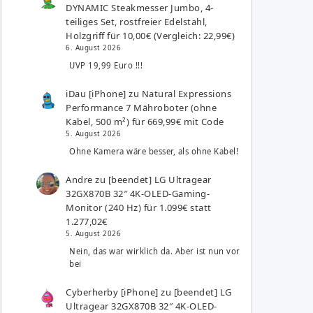
DYNAMIC Steakmesser Jumbo, 4-
teiliges Set, rostfreier Edelstahl,
Holzgriff für 10,00€ (Vergleich: 22,99€)
6. August 2026
UVP 19,99 Euro !!!
iDau [iPhone]
zu
Natural Expressions
Performance 7 Mähroboter (ohne
Kabel, 500 m²) für 669,99€ mit Code
5. August 2026
Ohne Kamera wäre besser, als ohne Kabel!
Andre
zu
[beendet] LG Ultragear
32GX870B 32″ 4K-OLED-Gaming-
Monitor (240 Hz) für 1.099€ statt
1.277,02€
5. August 2026
Nein, das war wirklich da. Aber ist nun vor
bei
Cyberherby [iPhone]
zu
[beendet] LG
Ultragear 32GX870B 32″ 4K-OLED-