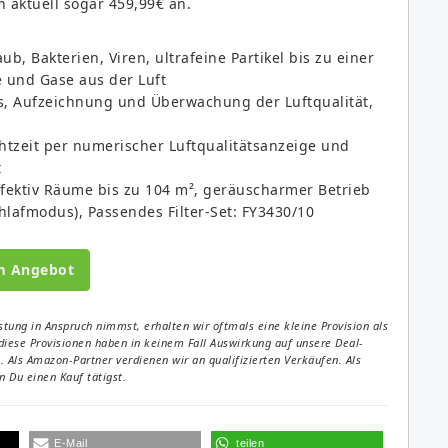
n aktuell sogar 459,99€ an.
ub, Bakterien, Viren, ultrafeine Partikel bis zu einer
 und Gase aus der Luft
, Aufzeichnung und Überwachung der Luftqualität,
htzeit per numerischer Luftqualitätsanzeige und
t
effektiv Räume bis zu 104 m², geräuscharmer Betrieb
lafmodus), Passendes Filter-Set: FY3430/10
m Angebot
tung in Anspruch nimmst, erhalten wir oftmals eine kleine Provision als
diese Provisionen haben in keinem Fall Auswirkung auf unsere Deal-
Als Amazon-Partner verdienen wir an qualifizierten Verkäufen. Als
 Du einen Kauf tätigst.
E-Mail
teilen