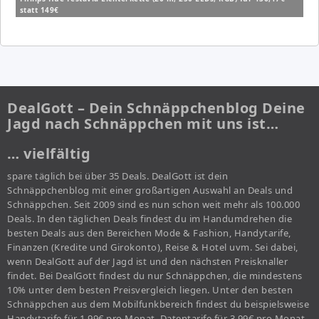
statt 149€
DealGott – Dein Schnäppchenblog Deine
Jagd nach Schnäppchen mit uns ist…
… vielfältig
spare täglich bei über 35 Deals. DealGott ist dein
Schnäppchenblog mit einer großartigen Auswahl an Deals und
Schnäppchen. Seit 2009 sind es nun schon weit mehr als 100.000
Deals. In den täglichen Deals findest du im Handumdrehen die
besten Deals aus den Bereichen Mode & Fashion, Handytarife,
Finanzen (Kredite und Girokonto), Reise & Hotel uvm. Sei dabei,
wenn DealGott auf der Jagd ist und den nächsten Preisknaller
findet. Bei DealGott findest du nur Schnäppchen, die mindestens
10% unter dem besten Preisvergleich liegen. Unter den besten
Schnäppchen aus dem Mobilfunkbereich findest du beispielsweise
Handytarife für 1,99€ pro Monat, Datentarife für 3,99€ pro Monat