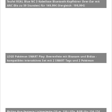
Teufel REAL Blue NC 3 Kabellose Bluetooth-Kopfhörer Over-Ear mit
ANC (Bis zu 59 Stunden) für 149,99€ (Vergleich: 199,99€)
LEGO Pokémon SMART Play: Beerenfete mit Bisasam und Bidiza -
kompatibles interaktives Set mit 2 SMART Tags und 2 Pokémon
Figuren (72155) für 14,99€ (Vergleich: 19,99€)
Philips Hue Festavia Lichterkette (20 m, 250 LEDs, RGB) für 136,17€