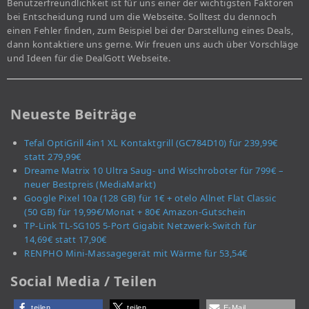
Benutzerfreundlichkeit ist für uns einer der wichtigsten Faktoren
bei Entscheidung rund um die Webseite. Solltest du dennoch
einen Fehler finden, zum Beispiel bei der Darstellung eines Deals,
dann kontaktiere uns gerne. Wir freuen uns auch über Vorschläge
und Ideen für die DealGott Webseite.
Neueste Beiträge
Tefal OptiGrill 4in1 XL Kontaktgrill (GC784D10) für 239,99€
statt 279,99€
Dreame Matrix 10 Ultra Saug- und Wischroboter für 799€ –
neuer Bestpreis (MediaMarkt)
Google Pixel 10a (128 GB) für 1€ + otelo Allnet Flat Classic
(50 GB) für 19,99€/Monat + 80€ Amazon-Gutschein
TP-Link TL-SG105 5-Port Gigabit Netzwerk-Switch für
14,69€ statt 17,90€
RENPHO Mini-Massagegerät mit Wärme für 53,54€
Social Media / Teilen
teilen
teilen
E-Mail