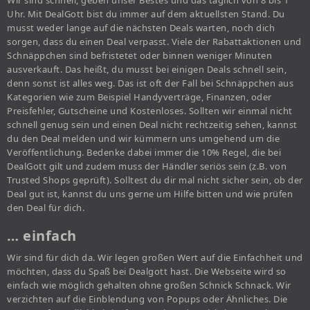
Wir sind schnell, geben unser Bestes und das täglich von 8 bis 1
Uhr. Mit DealGott bist du immer auf dem aktuellsten Stand. Du
musst weder lange auf die nächsten Deals warten, noch dich
sorgen, dass du einen Deal verpasst. Viele der Rabattaktionen und
Schnäppchen sind befristetet oder binnen weniger Minuten
ausverkauft. Das heißt, du musst bei einigen Deals schnell sein,
denn sonst ist alles weg. Das ist oft der Fall bei Schnäppchen aus
Kategorien wie zum Beispiel Handyverträge, Finanzen, oder
Preisfehler, Gutscheine und Kostenloses. Sollten wir einmal nicht
schnell genug sein und einen Deal nicht rechtzeitig sehen, kannst
du den Deal melden und wir kümmern uns umgehend um die
Veröffentlichung. Bedenke dabei immer die 10% Regel, die bei
DealGott gilt und zudem muss der Händler seriös sein (z.B. von
Trusted Shops geprüft). Solltest du dir mal nicht sicher sein, ob der
Deal gut ist, kannst du uns gerne um Hilfe bitten und wie prüfen
den Deal für dich.
… einfach
Wir sind für dich da. Wir legen großen Wert auf die Einfachheit und
möchten, dass du Spaß bei Dealgott hast. Die Webseite wird so
einfach wie möglich gehalten ohne großen Schnick Schnack. Wir
verzichten auf die Einblendung von Popups oder Ähnliches. Die