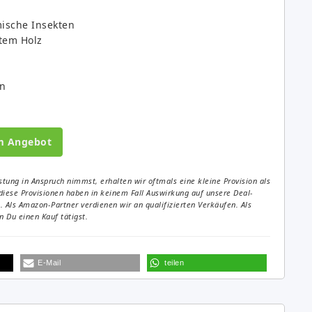
mische Insekten
rtem Holz
en
m Angebot
tung in Anspruch nimmst, erhalten wir oftmals eine kleine Provision als
diese Provisionen haben in keinem Fall Auswirkung auf unsere Deal-
Als Amazon-Partner verdienen wir an qualifizierten Verkäufen. Als
 Du einen Kauf tätigst.
E-Mail
teilen