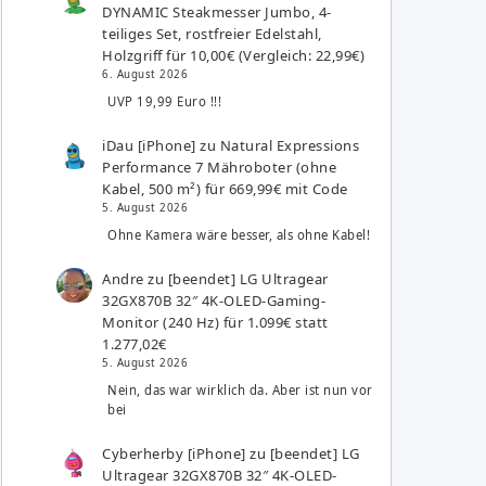
DYNAMIC Steakmesser Jumbo, 4-
teiliges Set, rostfreier Edelstahl,
Holzgriff für 10,00€ (Vergleich: 22,99€)
6. August 2026
UVP 19,99 Euro !!!
iDau [iPhone]
zu
Natural Expressions
Performance 7 Mähroboter (ohne
Kabel, 500 m²) für 669,99€ mit Code
5. August 2026
Ohne Kamera wäre besser, als ohne Kabel!
Andre
zu
[beendet] LG Ultragear
32GX870B 32″ 4K-OLED-Gaming-
Monitor (240 Hz) für 1.099€ statt
1.277,02€
5. August 2026
Nein, das war wirklich da. Aber ist nun vor
bei
Cyberherby [iPhone]
zu
[beendet] LG
Ultragear 32GX870B 32″ 4K-OLED-