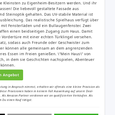
 Kleinsten zu Eigenheim-Besitzern werden. Und ihr
assen! Die liebevoll gestaltete Fassade aus
nd Steinoptik gehalten. Das UV-stabile Material ist
sbleichung. Das realistische Spielhaus verfügt über
r mit Fensterläden und ein Bullaugenfenster. Zwei
haffen einen beidseitigen Zugang zum Haus. Damit
 Vordertüre mit einer echten Türklingel versehen.
atz, sodass auch Freunde oder Geschwister zum
tter können alle gemeinsam an dem angrenzenden
keres Essen im Freien genießen. \“Mein Haus\“ von
ch, in dem sie Geschichten nachspielen, Abenteuer
 können.
m Angebot
tung in Anspruch nimmst, erhalten wir oftmals eine kleine Provision als
diese Provisionen haben in keinem Fall Auswirkung auf unsere Deal-
Als Amazon-Partner verdienen wir an qualifizierten Verkäufen. Als
 Du einen Kauf tätigst.