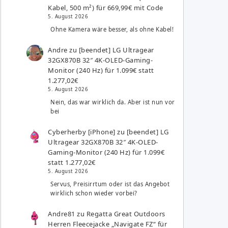
Kabel, 500 m²) für 669,99€ mit Code
5. August 2026
Ohne Kamera wäre besser, als ohne Kabel!
Andre
zu
[beendet] LG Ultragear
32GX870B 32″ 4K-OLED-Gaming-
Monitor (240 Hz) für 1.099€ statt
1.277,02€
5. August 2026
Nein, das war wirklich da. Aber ist nun vor
bei
Cyberherby [iPhone]
zu
[beendet] LG
Ultragear 32GX870B 32″ 4K-OLED-
Gaming-Monitor (240 Hz) für 1.099€
statt 1.277,02€
5. August 2026
Servus, Preisirrtum oder ist das Angebot
wirklich schon wieder vorbei?
Andre81
zu
Regatta Great Outdoors
Herren Fleecejacke „Navigate FZ“ für