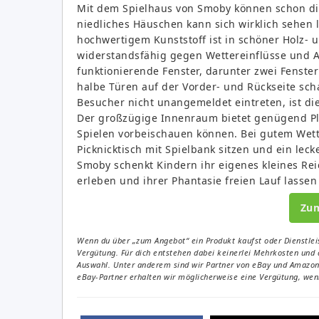
Mit dem Spielhaus von Smoby können schon die
niedliches Häuschen kann sich wirklich sehen l
hochwertigem Kunststoff ist in schöner Holz- u
widerstandsfähig gegen Wettereinflüsse und Au
funktionierende Fenster, darunter zwei Fenste
halbe Türen auf der Vorder- und Rückseite sc
Besucher nicht unangemeldet eintreten, ist die
Der großzügige Innenraum bietet genügend Pl
Spielen vorbeischauen können. Bei gutem We
Picknicktisch mit Spielbank sitzen und ein lec
Smoby schenkt Kindern ihr eigenes kleines Rei
erleben und ihrer Phantasie freien Lauf lassen
Zu
Wenn du über „zum Angebot“ ein Produkt kaufst oder Dienstleis
Vergütung. Für dich entstehen dabei keinerlei Mehrkosten und 
Auswahl. Unter anderem sind wir Partner von eBay und Amazon. 
eBay-Partner erhalten wir möglicherweise eine Vergütung, wenn