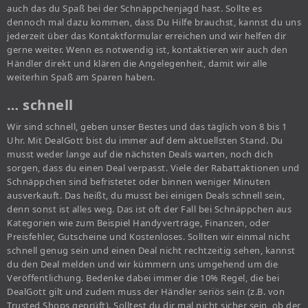
auch das du Spaß bei der Schnäppchenjagd hast. Sollte es
dennoch mal dazu kommen, dass Du Hilfe brauchst, kannst du uns
jederzeit über das Kontaktformular erreichen und wir helfen dir
gerne weiter. Wenn es notwendig ist, kontaktieren wir auch den
Händler direkt und klären die Angelegenheit, damit wir alle
weiterhin Spaß am Sparen haben.
… schnell
Wir sind schnell, geben unser Bestes und das täglich von 8 bis 1
Uhr. Mit DealGott bist du immer auf dem aktuellsten Stand. Du
musst weder lange auf die nächsten Deals warten, noch dich
sorgen, dass du einen Deal verpasst. Viele der Rabattaktionen und
Schnäppchen sind befristetet oder binnen weniger Minuten
ausverkauft. Das heißt, du musst bei einigen Deals schnell sein,
denn sonst ist alles weg. Das ist oft der Fall bei Schnäppchen aus
Kategorien wie zum Beispiel Handyverträge, Finanzen, oder
Preisfehler, Gutscheine und Kostenloses. Sollten wir einmal nicht
schnell genug sein und einen Deal nicht rechtzeitig sehen, kannst
du den Deal melden und wir kümmern uns umgehend um die
Veröffentlichung. Bedenke dabei immer die 10% Regel, die bei
DealGott gilt und zudem muss der Händler seriös sein (z.B. von
Trusted Shops geprüft). Solltest du dir mal nicht sicher sein, ob der