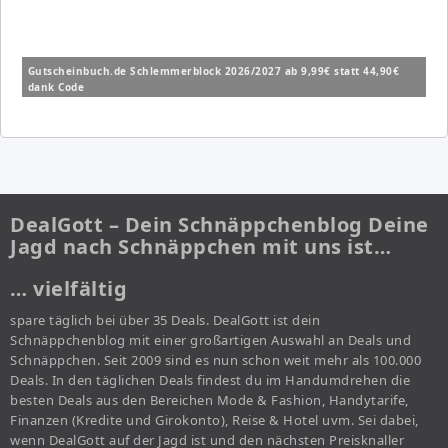
Gutscheinbuch.de Schlemmerblock 2026/2027 ab 9,99€ statt 44,90€
dank Code
DealGott – Dein Schnäppchenblog Deine
Jagd nach Schnäppchen mit uns ist…
… vielfältig
spare täglich bei über 35 Deals. DealGott ist dein
Schnäppchenblog mit einer großartigen Auswahl an Deals und
Schnäppchen. Seit 2009 sind es nun schon weit mehr als 100.000
Deals. In den täglichen Deals findest du im Handumdrehen die
besten Deals aus den Bereichen Mode & Fashion, Handytarife,
Finanzen (Kredite und Girokonto), Reise & Hotel uvm. Sei dabei,
wenn DealGott auf der Jagd ist und den nächsten Preisknaller