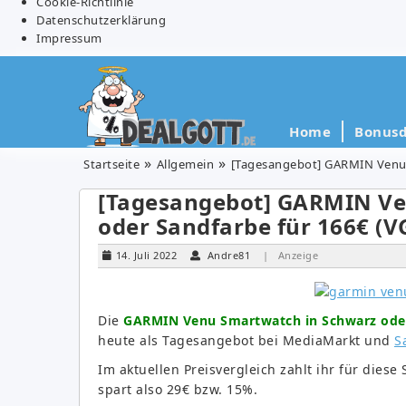
Cookie-Richtlinie
Datenschutzerklärung
Impressum
Home
Bonusd
Startseite
Allgemein
[Tagesangebot] GARMIN Venu S
[Tagesangebot] GARMIN Ve
oder Sandfarbe für 166€ (V
14. Juli 2022
Andre81
| Anzeige
Die
GARMIN Venu Smartwatch in Schwarz oder
heute als Tagesangebot bei MediaMarkt und
S
Im aktuellen Preisvergleich zahlt ihr für dies
spart also 29€ bzw. 15%.