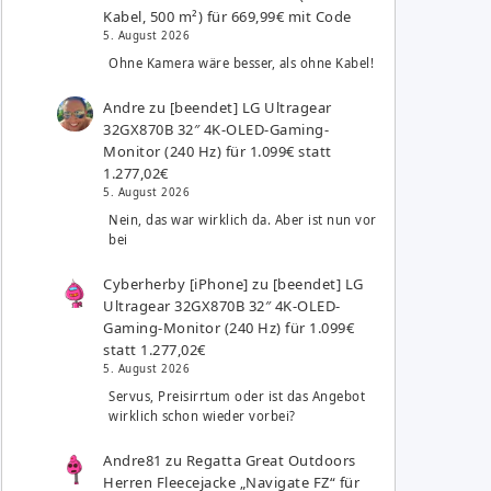
Kabel, 500 m²) für 669,99€ mit Code
5. August 2026
Ohne Kamera wäre besser, als ohne Kabel!
Andre
zu
[beendet] LG Ultragear
32GX870B 32″ 4K-OLED-Gaming-
Monitor (240 Hz) für 1.099€ statt
1.277,02€
5. August 2026
Nein, das war wirklich da. Aber ist nun vor
bei
Cyberherby [iPhone]
zu
[beendet] LG
Ultragear 32GX870B 32″ 4K-OLED-
Gaming-Monitor (240 Hz) für 1.099€
statt 1.277,02€
5. August 2026
Servus, Preisirrtum oder ist das Angebot
wirklich schon wieder vorbei?
Andre81
zu
Regatta Great Outdoors
Herren Fleecejacke „Navigate FZ“ für