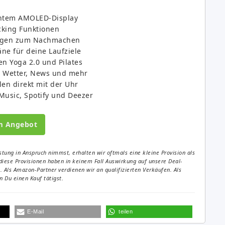
antem AMOLED-Display
acking Funktionen
ungen zum Nachmachen
äne für deine Laufziele
n Yoga 2.0 und Pilates
, Wetter, News und mehr
en direkt mit der Uhr
usic, Spotify und Deezer
m Angebot
tung in Anspruch nimmst, erhalten wir oftmals eine kleine Provision als
diese Provisionen haben in keinem Fall Auswirkung auf unsere Deal-
Als Amazon-Partner verdienen wir an qualifizierten Verkäufen. Als
 Du einen Kauf tätigst.
E-Mail
teilen