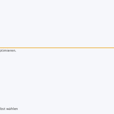
ptimieren.
lbst wählen