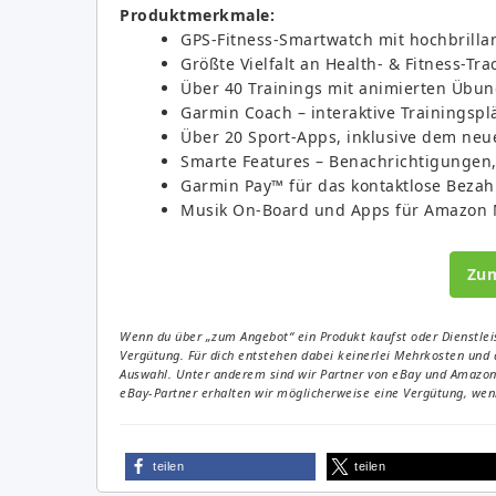
Produktmerkmale:
GPS-Fitness-Smartwatch mit hochbrill
Größte Vielfalt an Health- & Fitness-Tr
Über 40 Trainings mit animierten Üb
Garmin Coach – interaktive Trainingspl
Über 20 Sport-Apps, inklusive dem neue
Smarte Features – Benachrichtigungen
Garmin Pay™ für das kontaktlose Bezahl
Musik On-Board und Apps für Amazon M
Zu
Wenn du über „zum Angebot“ ein Produkt kaufst oder Dienstleis
Vergütung. Für dich entstehen dabei keinerlei Mehrkosten und 
Auswahl. Unter anderem sind wir Partner von eBay und Amazon. 
eBay-Partner erhalten wir möglicherweise eine Vergütung, wenn
teilen
teilen