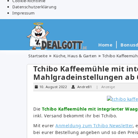
Cookie-Richtlinie
Datenschutzerklärung
Impressum
Home
Bonusd
Startseite
Küche, Haus & Garten
Tchibo Kaffeemühl
Tchibo Kaffeemühle mit int
Mahlgradeinstellungen ab 6
10. August 2022
Andre81
| Anzeige
Die
Tchibo Kaffeemühle mit integrierter Waage
inkl. Versand bekommt ihr bei Tchibo.
Mit eurer
Anmeldung zum Tchibo Newsletter
, 
bei eurer Bestellung angeben und so den Preis