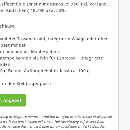
e Kaffeemühle sonst mindestens 79,95€ inkl. Versand.
tter-Gutschein) 18,79€ bzw. 23%.
gehäuse
ahl der Tassenanzahl, integrierte Waage oder über
r bestimmbar
ein homogenes Mahlergebnis
tempelkannen bis fein für Espresso – Integrierte
inden
0 g Bohne, Auffangbehälter fasst ca. 100 g
r in den Siebträger passt
m Angebot
tung in Anspruch nimmst, erhalten wir oftmals eine kleine Provision als
diese Provisionen haben in keinem Fall Auswirkung auf unsere Deal-
Als Amazon-Partner verdienen wir an qualifizierten Verkäufen. Als