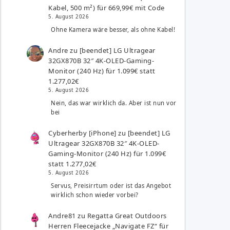
Kabel, 500 m²) für 669,99€ mit Code
5. August 2026
Ohne Kamera wäre besser, als ohne Kabel!
Andre
zu
[beendet] LG Ultragear
32GX870B 32″ 4K-OLED-Gaming-
Monitor (240 Hz) für 1.099€ statt
1.277,02€
5. August 2026
Nein, das war wirklich da. Aber ist nun vor
bei
Cyberherby [iPhone]
zu
[beendet] LG
Ultragear 32GX870B 32″ 4K-OLED-
Gaming-Monitor (240 Hz) für 1.099€
statt 1.277,02€
5. August 2026
Servus, Preisirrtum oder ist das Angebot
wirklich schon wieder vorbei?
Andre81
zu
Regatta Great Outdoors
Herren Fleecejacke „Navigate FZ“ für