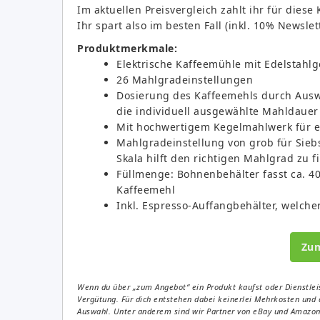
Im aktuellen Preisvergleich zahlt ihr für dies
Ihr spart also im besten Fall (inkl. 10% Newsle
Produktmerkmale:
Elektrische Kaffeemühle mit Edelstahl
26 Mahlgradeinstellungen
Dosierung des Kaffeemehls durch Ausw
die individuell ausgewählte Mahldaue
Mit hochwertigem Kegelmahlwerk für 
Mahlgradeinstellung von grob für Siebs
Skala hilft den richtigen Mahlgrad zu f
Füllmenge: Bohnenbehälter fasst ca. 40
Kaffeemehl
Inkl. Espresso-Auffangbehälter, welche
Zu
Wenn du über „zum Angebot“ ein Produkt kaufst oder Dienstleis
Vergütung. Für dich entstehen dabei keinerlei Mehrkosten und 
Auswahl. Unter anderem sind wir Partner von eBay und Amazon. 