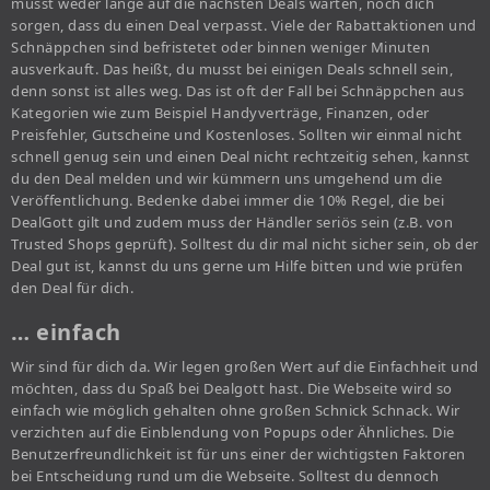
musst weder lange auf die nächsten Deals warten, noch dich
sorgen, dass du einen Deal verpasst. Viele der Rabattaktionen und
Schnäppchen sind befristetet oder binnen weniger Minuten
ausverkauft. Das heißt, du musst bei einigen Deals schnell sein,
denn sonst ist alles weg. Das ist oft der Fall bei Schnäppchen aus
Kategorien wie zum Beispiel Handyverträge, Finanzen, oder
Preisfehler, Gutscheine und Kostenloses. Sollten wir einmal nicht
schnell genug sein und einen Deal nicht rechtzeitig sehen, kannst
du den Deal melden und wir kümmern uns umgehend um die
Veröffentlichung. Bedenke dabei immer die 10% Regel, die bei
DealGott gilt und zudem muss der Händler seriös sein (z.B. von
Trusted Shops geprüft). Solltest du dir mal nicht sicher sein, ob der
Deal gut ist, kannst du uns gerne um Hilfe bitten und wie prüfen
den Deal für dich.
… einfach
Wir sind für dich da. Wir legen großen Wert auf die Einfachheit und
möchten, dass du Spaß bei Dealgott hast. Die Webseite wird so
einfach wie möglich gehalten ohne großen Schnick Schnack. Wir
verzichten auf die Einblendung von Popups oder Ähnliches. Die
Benutzerfreundlichkeit ist für uns einer der wichtigsten Faktoren
bei Entscheidung rund um die Webseite. Solltest du dennoch