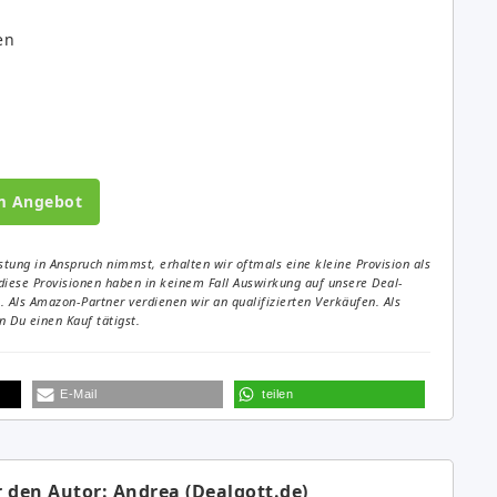
en
m Angebot
tung in Anspruch nimmst, erhalten wir oftmals eine kleine Provision als
diese Provisionen haben in keinem Fall Auswirkung auf unsere Deal-
Als Amazon-Partner verdienen wir an qualifizierten Verkäufen. Als
 Du einen Kauf tätigst.
E-Mail
teilen
 den Autor: Andrea (Dealgott.de)