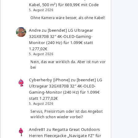
Kabel, 500 m²) für 669,99€ mit Code
5. August 2026
Ohne Kamera wäre besser, als ohne Kabel!
Andre
zu
[beendet] LG Ultragear
32GX870B 32″ 4K-OLED-Gaming-
Monitor (240 Hz) für 1.099€ statt
1.277,02€
5. August 2026
Nein, das war wirklich da. Aber ist nun vor
bei
Cyberherby [iPhone]
zu
[beendet] LG
Ultragear 32GX870B 32″ 4K-OLED-
Gaming-Monitor (240 Hz) für 1.099€
statt 1.277,02€
5. August 2026
Servus, Preisirrtum oder ist das Angebot
wirklich schon wieder vorbei?
Andre81
zu
Regatta Great Outdoors
Herren Fleecejacke „Navigate FZ“ für