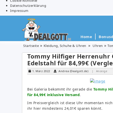
Cookie-Richtlinie
Datenschutzerklärung
Impressum
Home
Bonusd
Startseite
Kleidung, Schuhe & Uhren
Uhren
Tom
Tommy Hilfiger Herrenuhr 
Edelstahl für 84,99€ (Vergle
1. März 2022
Andrea (Dealgott.de)
| Anzeige
Bei Galeria bekommt ihr gerade die
Tommy Hilf
für 84,99€ inklusive Versand
.
Im Preisvergleich ist diese Uhr momentan nic
ihr hier mindestens 24,01€ sparen könnt.