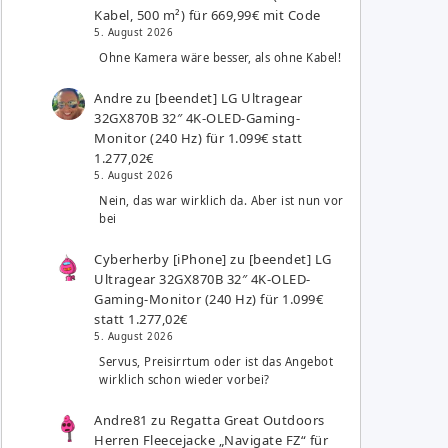
Kabel, 500 m²) für 669,99€ mit Code
5. August 2026
Ohne Kamera wäre besser, als ohne Kabel!
Andre
zu
[beendet] LG Ultragear
32GX870B 32″ 4K-OLED-Gaming-
Monitor (240 Hz) für 1.099€ statt
1.277,02€
5. August 2026
Nein, das war wirklich da. Aber ist nun vor
bei
Cyberherby [iPhone]
zu
[beendet] LG
Ultragear 32GX870B 32″ 4K-OLED-
Gaming-Monitor (240 Hz) für 1.099€
statt 1.277,02€
5. August 2026
Servus, Preisirrtum oder ist das Angebot
wirklich schon wieder vorbei?
Andre81
zu
Regatta Great Outdoors
Herren Fleecejacke „Navigate FZ“ für