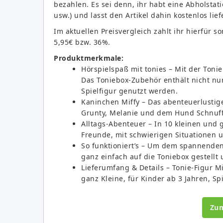
bezahlen. Es sei denn, ihr habt eine Abholsta
usw.) und lasst den Artikel dahin kostenlos lie
Im aktuellen Preisvergleich zahlt ihr hierfür s
5,95€ bzw. 36%.
Produktmerkmale:
Hörspielspaß mit tonies – Mit der Ton
Das Toniebox-Zubehör enthält nicht nur
Spielfigur genutzt werden.
Kaninchen Miffy – Das abenteuerlustig
Grunty, Melanie und dem Hund Schnuffi
Alltags-Abenteuer – In 10 kleinen und 
Freunde, mit schwierigen Situationen
So funktioniert’s – Um dem spannenden 
ganz einfach auf die Toniebox gestellt
Lieferumfang & Details – Tonie-Figur Mif
ganz Kleine, für Kinder ab 3 Jahren, Spi
Zu