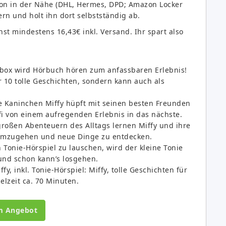
tion in der Nähe (DHL, Hermes, DPD; Amazon Locker
fern und holt ihn dort selbstständig ab.
onst mindestens 16,43€ inkl. Versand. Ihr spart also
iebox wird Hörbuch hören zum anfassbaren Erlebnis!
 10 tolle Geschichten, sondern kann auch als
e Kaninchen Miffy hüpft mit seinen besten Freunden
 von einem aufregenden Erlebnis in das nächste.
großen Abenteuern des Alltags lernen Miffy und ihre
 umzugehen und neue Dinge zu entdecken.
Tonie-Hörspiel zu lauschen, wird der kleine Tonie
 und schon kann’s losgehen.
fy, inkl. Tonie-Hörspiel: Miffy, tolle Geschichten für
elzeit ca. 70 Minuten.
m Angebot