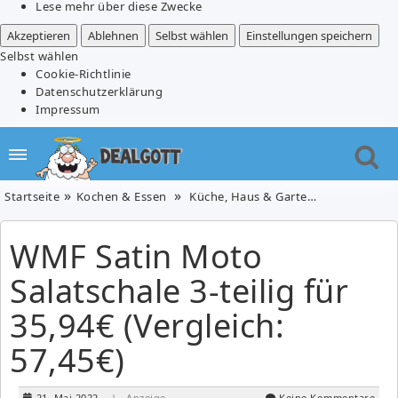
Lese mehr über diese Zwecke
Akzeptieren
Ablehnen
Selbst wählen
Einstellungen speichern
Selbst wählen
Cookie-Richtlinie
Datenschutzerklärung
Impressum
Startseite
Kochen & Essen
Küche, Haus & Garten
Wohnen & 
WMF Satin Moto
Salatschale 3-teilig für
35,94€ (Vergleich:
57,45€)
21. Mai 2022
| Anzeige
Keine Kommentare