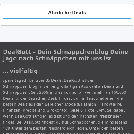
Ähnliche Deals
DealGott – Dein Schnäppchenblog Deine
Jagd nach Schnäppchen mit uns ist…
… vielfältig
spare täglich bei über 35 Deals. DealGott ist dein
Schnäppchenblog mit einer großartigen Auswahl an Deals und
Schnäppchen. Seit 2009 sind es nun schon weit mehr als 100.000
Deals. In den täglichen Deals findest du im Handumdrehen die
besten Deals aus den Bereichen Mode & Fashion, Handytarife,
Finanzen (Kredite und Girokonto), Reise & Hotel uvm. Sei dabei,
wenn DealGott auf der Jagd ist und den nächsten Preisknaller
findet. Bei DealGott findest du nur Schnäppchen, die mindestens
10% unter dem besten Preisvergleich liegen. Unter den besten