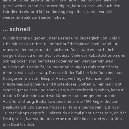
jederzeit über das Kontaktformular erreichen und wir helfen dir
gerne weiter. Wenn es notwendig ist, kontaktieren wir auch den
Händler direkt und klären die Angelegenheit, damit wir alle
weiterhin Spaß am Sparen haben.
… schnell
Wir sind schnell, geben unser Bestes und das täglich von 8 bis 1
Uhr. Mit DealGott bist du immer auf dem aktuellsten Stand. Du
musst weder lange auf die nächsten Deals warten, noch dich
sorgen, dass du einen Deal verpasst. Viele der Rabattaktionen und
Schnäppchen sind befristetet oder binnen weniger Minuten
ausverkauft. Das heißt, du musst bei einigen Deals schnell sein,
denn sonst ist alles weg. Das ist oft der Fall bei Schnäppchen aus
Kategorien wie zum Beispiel Handyverträge, Finanzen, oder
Preisfehler, Gutscheine und Kostenloses. Sollten wir einmal nicht
schnell genug sein und einen Deal nicht rechtzeitig sehen, kannst
du den Deal melden und wir kümmern uns umgehend um die
Veröffentlichung. Bedenke dabei immer die 10% Regel, die bei
DealGott gilt und zudem muss der Händler seriös sein (z.B. von
Trusted Shops geprüft). Solltest du dir mal nicht sicher sein, ob der
Deal gut ist, kannst du uns gerne um Hilfe bitten und wie prüfen
den Deal für dich.