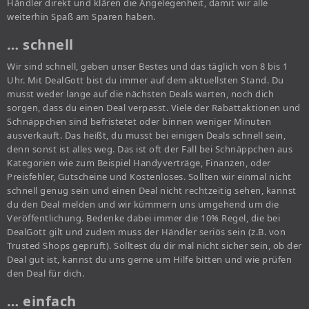
Händler direkt und klären die Angelegenheit, damit wir alle
weiterhin Spaß am Sparen haben.
… schnell
Wir sind schnell, geben unser Bestes und das täglich von 8 bis 1
Uhr. Mit DealGott bist du immer auf dem aktuellsten Stand. Du
musst weder lange auf die nächsten Deals warten, noch dich
sorgen, dass du einen Deal verpasst. Viele der Rabattaktionen und
Schnäppchen sind befristetet oder binnen weniger Minuten
ausverkauft. Das heißt, du musst bei einigen Deals schnell sein,
denn sonst ist alles weg. Das ist oft der Fall bei Schnäppchen aus
Kategorien wie zum Beispiel Handyverträge, Finanzen, oder
Preisfehler, Gutscheine und Kostenloses. Sollten wir einmal nicht
schnell genug sein und einen Deal nicht rechtzeitig sehen, kannst
du den Deal melden und wir kümmern uns umgehend um die
Veröffentlichung. Bedenke dabei immer die 10% Regel, die bei
DealGott gilt und zudem muss der Händler seriös sein (z.B. von
Trusted Shops geprüft). Solltest du dir mal nicht sicher sein, ob der
Deal gut ist, kannst du uns gerne um Hilfe bitten und wie prüfen
den Deal für dich.
… einfach