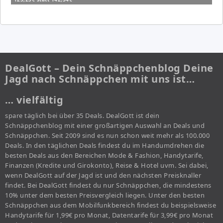
DealGott – Dein Schnäppchenblog Deine
Jagd nach Schnäppchen mit uns ist…
… vielfältig
spare täglich bei über 35 Deals. DealGott ist dein
Schnäppchenblog mit einer großartigen Auswahl an Deals und
Schnäppchen. Seit 2009 sind es nun schon weit mehr als 100.000
Deals. In den täglichen Deals findest du im Handumdrehen die
besten Deals aus den Bereichen Mode & Fashion, Handytarife,
Finanzen (Kredite und Girokonto), Reise & Hotel uvm. Sei dabei,
wenn DealGott auf der Jagd ist und den nächsten Preisknaller
findet. Bei DealGott findest du nur Schnäppchen, die mindestens
10% unter dem besten Preisvergleich liegen. Unter den besten
Schnäppchen aus dem Mobilfunkbereich findest du beispielsweise
Handytarife für 1,99€ pro Monat, Datentarife für 3,99€ pro Monat