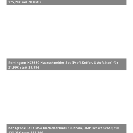
175,20€ mit NEUMIX
Remington HC363C Haarschneider-Set (Profi-Koffer, 8 Aufsätze) für
21,99€ statt 29,98€
hansgrohe Talis M54 Küchenarmatur (Chrom, 360° schwenkbar) für
123,23€ statt 142,34€