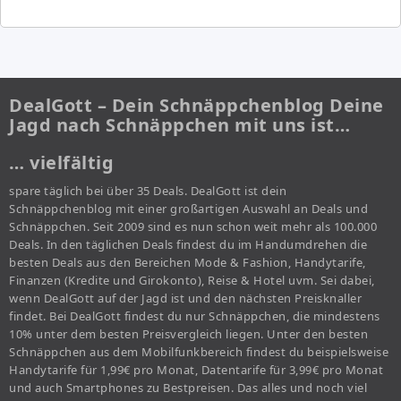
DealGott – Dein Schnäppchenblog Deine
Jagd nach Schnäppchen mit uns ist…
… vielfältig
spare täglich bei über 35 Deals. DealGott ist dein
Schnäppchenblog mit einer großartigen Auswahl an Deals und
Schnäppchen. Seit 2009 sind es nun schon weit mehr als 100.000
Deals. In den täglichen Deals findest du im Handumdrehen die
besten Deals aus den Bereichen Mode & Fashion, Handytarife,
Finanzen (Kredite und Girokonto), Reise & Hotel uvm. Sei dabei,
wenn DealGott auf der Jagd ist und den nächsten Preisknaller
findet. Bei DealGott findest du nur Schnäppchen, die mindestens
10% unter dem besten Preisvergleich liegen. Unter den besten
Schnäppchen aus dem Mobilfunkbereich findest du beispielsweise
Handytarife für 1,99€ pro Monat, Datentarife für 3,99€ pro Monat
und auch Smartphones zu Bestpreisen. Das alles und noch viel