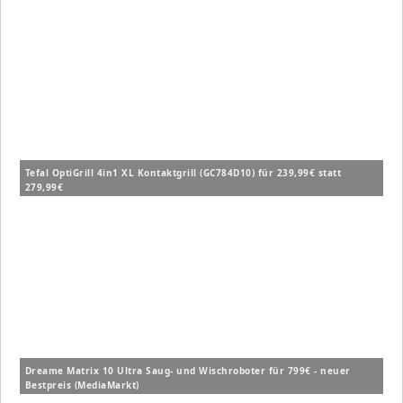
Tefal OptiGrill 4in1 XL Kontaktgrill (GC784D10) für 239,99€ statt
279,99€
Dreame Matrix 10 Ultra Saug- und Wischroboter für 799€ - neuer
Bestpreis (MediaMarkt)