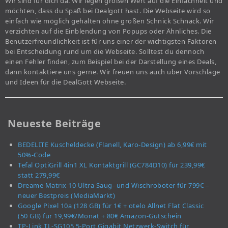
Wir sind für dich da. Wir legen großen Wert auf die Einfachheit und
möchten, dass du Spaß bei Dealgott hast. Die Webseite wird so
einfach wie möglich gehalten ohne großen Schnick Schnack. Wir
verzichten auf die Einblendung von Popups oder Ähnliches. Die
Benutzerfreundlichkeit ist für uns einer der wichtigsten Faktoren
bei Entscheidung rund um die Webseite. Solltest du dennoch
einen Fehler finden, zum Beispiel bei der Darstellung eines Deals,
dann kontaktiere uns gerne. Wir freuen uns auch über Vorschläge
und Ideen für die DealGott Webseite.
Neueste Beiträge
BEDELITE Kuscheldecke (Flanell, Karo-Design) ab 6,99€ mit
50%-Code
Tefal OptiGrill 4in1 XL Kontaktgrill (GC784D10) für 239,99€
statt 279,99€
Dreame Matrix 10 Ultra Saug- und Wischroboter für 799€ –
neuer Bestpreis (MediaMarkt)
Google Pixel 10a (128 GB) für 1€ + otelo Allnet Flat Classic
(50 GB) für 19,99€/Monat + 80€ Amazon-Gutschein
TP-Link TL-SG105 5-Port Gigabit Netzwerk-Switch für