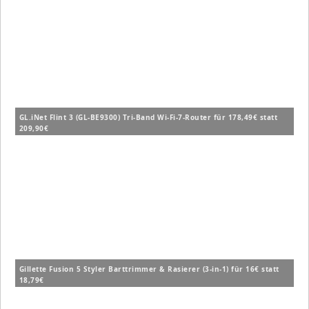
GL.iNet Flint 3 (GL-BE9300) Tri-Band Wi-Fi-7-Router für 178,49€ statt
209,90€
Gillette Fusion 5 Styler Barttrimmer & Rasierer (3-in-1) für 16€ statt
18,79€