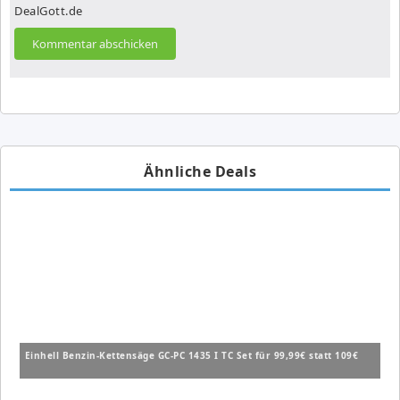
DealGott.de
Ähnliche Deals
Einhell Benzin-Kettensäge GC-PC 1435 I TC Set für 99,99€ statt 109€