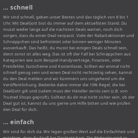
… schnell
Wir sind schnell, geben unser Bestes und das täglich von 8 bis 1
Uhr. Mit DealGott bist du immer auf dem aktuellsten Stand. Du
musst weder lange auf die nächsten Deals warten, noch dich
sorgen, dass du einen Deal verpasst. Viele der Rabattaktionen und
Schnäppchen sind befristetet oder binnen weniger Minuten
ausverkauft. Das heißt, du musst bei einigen Deals schnell sein,
denn sonst ist alles weg. Das ist oft der Fall bei Schnäppchen aus
Kategorien wie zum Beispiel Handyverträge, Finanzen, oder
Preisfehler, Gutscheine und Kostenloses. Sollten wir einmal nicht
schnell genug sein und einen Deal nicht rechtzeitig sehen, kannst
du den Deal melden und wir kümmern uns umgehend um die
Veröffentlichung. Bedenke dabei immer die 10% Regel, die bei
DealGott gilt und zudem muss der Händler seriös sein (z.B. von
Trusted Shops geprüft). Solltest du dir mal nicht sicher sein, ob der
Deal gut ist, kannst du uns gerne um Hilfe bitten und wie prüfen
den Deal für dich.
… einfach
Wir sind für dich da. Wir legen großen Wert auf die Einfachheit und
möchten, dass du Spaß bei Dealgott hast. Die Webseite wird so