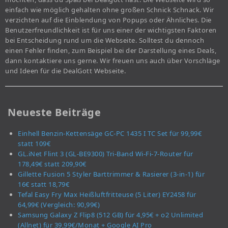
einfach wie möglich gehalten ohne großen Schnick Schnack. Wir
verzichten auf die Einblendung von Popups oder Ähnliches. Die
Benutzerfreundlichkeit ist für uns einer der wichtigsten Faktoren
bei Entscheidung rund um die Webseite. Solltest du dennoch
einen Fehler finden, zum Beispiel bei der Darstellung eines Deals,
dann kontaktiere uns gerne. Wir freuen uns auch über Vorschläge
und Ideen für die DealGott Webseite.
Neueste Beiträge
Einhell Benzin-Kettensäge GC-PC 1435 I TC Set für 99,99€
statt 109€
GL.iNet Flint 3 (GL-BE9300) Tri-Band Wi-Fi-7-Router für
178,49€ statt 209,90€
Gillette Fusion 5 Styler Barttrimmer & Rasierer (3-in-1) für
16€ statt 18,79€
Tefal Easy Fry Max Heißluftfritteuse (5 Liter) EY2458 für
64,99€ (Vergleich: 90,99€)
Samsung Galaxy Z Flip8 (512 GB) für 4,95€ + o2 Unlimited
(Allnet) für 39,99€/Monat + Google AI Pro